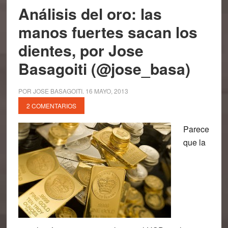
Análisis del oro: las
manos fuertes sacan los
dientes, por Jose
Basagoiti (@jose_basa)
POR
JOSE BASAGOITI
.
16 MAYO, 2013
2 COMENTARIOS
Parece
que la