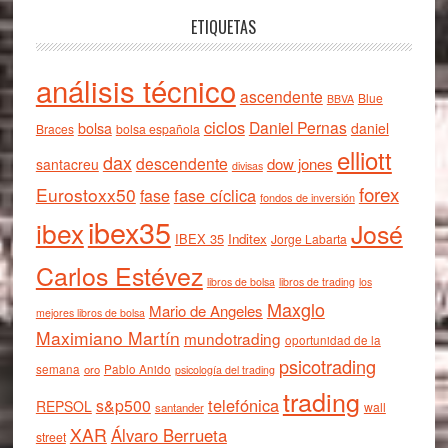
ETIQUETAS
análisis técnico
ascendente
Blue
BBVA
ciclos
Daniel Pernas
bolsa
daniel
Braces
bolsa española
elliott
dax
descendente
dow jones
santacreu
divisas
forex
Eurostoxx50
fase cíclica
fase
fondos de inversión
ibex35
ibex
José
IBEX 35
Inditex
Jorge Labarta
Carlos Estévez
libros de bolsa
libros de trading
los
Maxglo
Mario de Angeles
mejores libros de bolsa
Maximiano Martín
mundotrading
oportunidad de la
psicotrading
semana
oro
Pablo Anido
psicología del trading
trading
telefónica
s&p500
REPSOL
wall
santander
XAR
Álvaro Berrueta
street