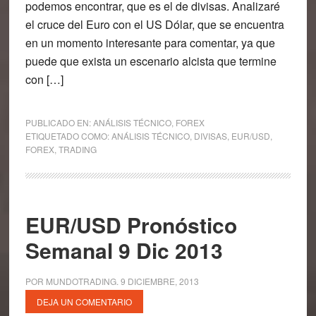
podemos encontrar, que es el de divisas. Analizaré
el cruce del Euro con el US Dólar, que se encuentra
en un momento interesante para comentar, ya que
puede que exista un escenario alcista que termine
con […]
PUBLICADO EN:
ANÁLISIS TÉCNICO
,
FOREX
ETIQUETADO COMO:
ANÁLISIS TÉCNICO
,
DIVISAS
,
EUR/USD
,
FOREX
,
TRADING
EUR/USD Pronóstico
Semanal 9 Dic 2013
POR
MUNDOTRADING
.
9 DICIEMBRE, 2013
DEJA UN COMENTARIO