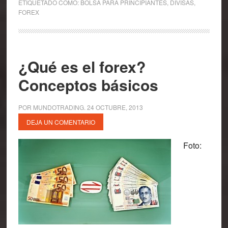
ETIQUETADO COMO:
BOLSA PARA PRINCIPIANTES
,
DIVISAS
,
FOREX
¿Qué es el forex?
Conceptos básicos
POR
MUNDOTRADING
.
24 OCTUBRE, 2013
DEJA UN COMENTARIO
Foto: