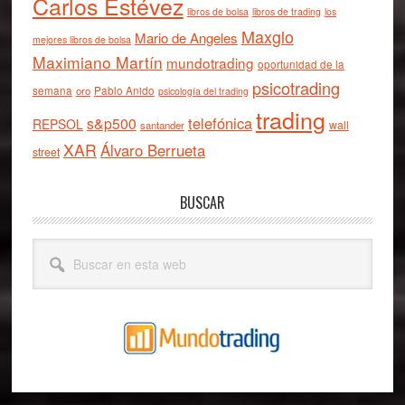
Carlos Estévez
libros de bolsa
libros de trading
los
Maxglo
Mario de Angeles
mejores libros de bolsa
Maximiano Martín
mundotrading
oportunidad de la
psicotrading
semana
oro
Pablo Anido
psicología del trading
trading
telefónica
s&p500
REPSOL
wall
santander
XAR
Álvaro Berrueta
street
BUSCAR
Buscar
en
esta
web