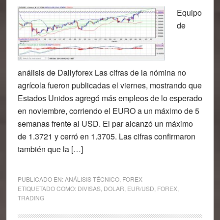
Equipo
de
análisis de Dailyforex Las cifras de la nómina no
agrícola fueron publicadas el viernes, mostrando que
Estados Unidos agregó más empleos de lo esperado
en noviembre, corriendo el EURO a un máximo de 5
semanas frente al USD. El par alcanzó un máximo
de 1.3721 y cerró en 1.3705. Las cifras confirmaron
también que la […]
PUBLICADO EN:
ANÁLISIS TÉCNICO
,
FOREX
ETIQUETADO COMO:
DIVISAS
,
DOLAR
,
EUR/USD
,
FOREX
,
TRADING