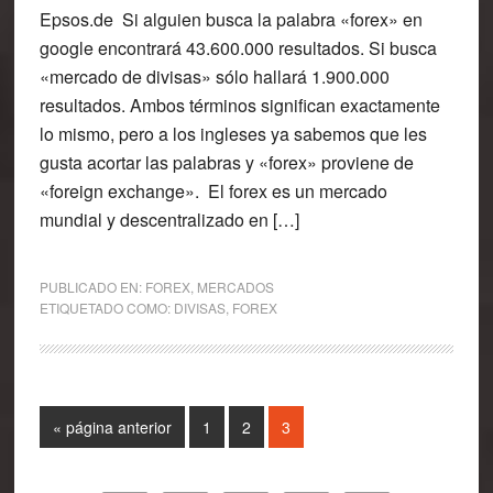
Epsos.de Si alguien busca la palabra «forex» en
google encontrará 43.600.000 resultados. Si busca
«mercado de divisas» sólo hallará 1.900.000
resultados. Ambos términos significan exactamente
lo mismo, pero a los ingleses ya sabemos que les
gusta acortar las palabras y «forex» proviene de
«foreign exchange». El forex es un mercado
mundial y descentralizado en […]
PUBLICADO EN:
FOREX
,
MERCADOS
ETIQUETADO COMO:
DIVISAS
,
FOREX
Ir
Página
Página
Página
«
página anterior
1
2
3
a
la