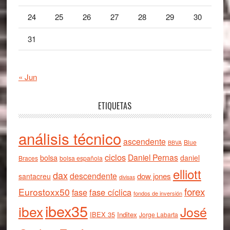
24
25
26
27
28
29
30
31
« Jun
ETIQUETAS
análisis técnico
ascendente
Blue
BBVA
ciclos
Daniel Pernas
bolsa
daniel
Braces
bolsa española
elliott
dax
descendente
dow jones
santacreu
divisas
forex
Eurostoxx50
fase cíclica
fase
fondos de inversión
ibex35
ibex
José
IBEX 35
Inditex
Jorge Labarta