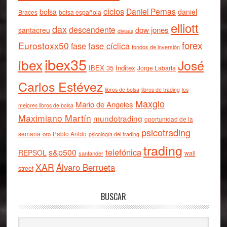
ciclos
Daniel Pernas
bolsa
daniel
Braces
bolsa española
elliott
dax
descendente
dow jones
santacreu
divisas
forex
Eurostoxx50
fase cíclica
fase
fondos de inversión
ibex35
ibex
José
IBEX 35
Inditex
Jorge Labarta
Carlos Estévez
libros de bolsa
libros de trading
los
Maxglo
Mario de Angeles
mejores libros de bolsa
Maximiano Martín
mundotrading
oportunidad de la
psicotrading
semana
oro
Pablo Anido
psicología del trading
trading
telefónica
s&p500
REPSOL
wall
santander
XAR
Álvaro Berrueta
street
BUSCAR
Buscar