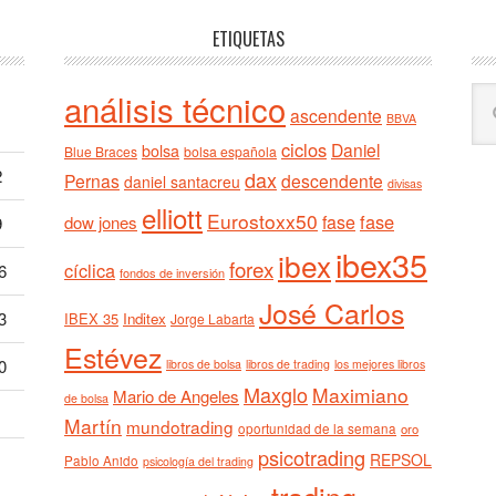
ETIQUETAS
Bu
análisis técnico
ascendente
BBVA
en
ciclos
est
Daniel
bolsa
Blue Braces
bolsa española
we
2
dax
Pernas
descendente
daniel santacreu
divisas
elliott
Eurostoxx50
fase
fase
dow jones
9
ibex35
ibex
forex
cíclica
6
fondos de inversión
José Carlos
3
IBEX 35
Inditex
Jorge Labarta
Estévez
0
libros de bolsa
libros de trading
los mejores libros
Maxglo
Maximiano
Mario de Angeles
de bolsa
Martín
mundotrading
oportunidad de la semana
oro
psicotrading
REPSOL
Pablo Anido
psicología del trading