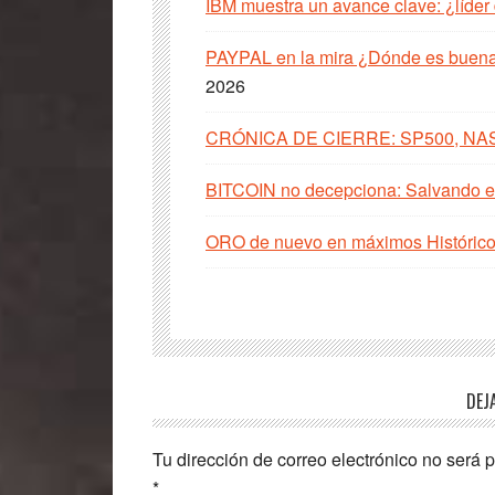
IBM muestra un avance clave: ¿líder
PAYPAL en la mira ¿Dónde es buena 
2026
CRÓNICA DE CIERRE: SP500, NA
BITCOIN no decepciona: Salvando el
ORO de nuevo en máximos Histórico
Interacciones
DEJ
con
Tu dirección de correo electrónico no será 
los
*