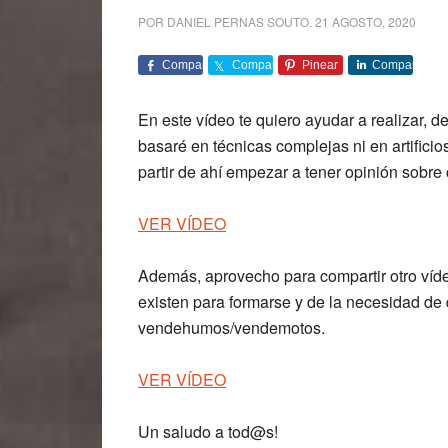
POR
DANIEL PERNAS SOUTO
.
21 AGOSTO, 2020
Comparte
Comparte
Pinear
Comparte
En este vídeo te quiero ayudar a realizar, de
basaré en técnicas complejas ni en artifici
partir de ahí empezar a tener opinión sobre 
VER VÍDEO
Además, aprovecho para compartir otro víde
existen para formarse y de la necesidad de d
vendehumos/vendemotos.
VER VÍDEO
Un saludo a tod@s!