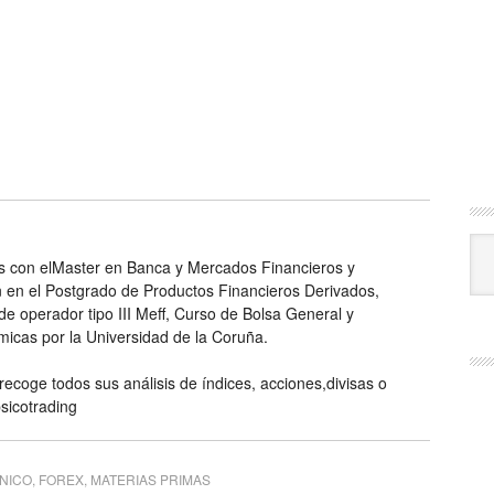
Cat
s con elMaster en Banca y Mercados Financieros y
 en el Postgrado de Productos Financieros Derivados,
e operador tipo III Meff, Curso de Bolsa General y
micas por la Universidad de la Coruña.
 recoge todos sus análisis de índices, acciones,divisas o
psicotrading
CNICO
,
FOREX
,
MATERIAS PRIMAS