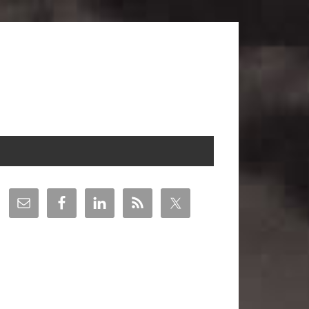
arra
teral
incipal