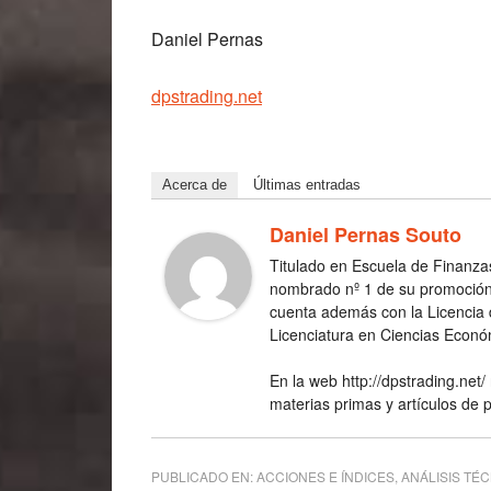
Daniel Pernas
dpstrading.net
Acerca de
Últimas entradas
Daniel Pernas Souto
Titulado en Escuela de Finanza
nombrado nº 1 de su promoción
cuenta además con la Licencia d
Licenciatura en Ciencias Econó
En la web http://dpstrading.net/
materias primas y artículos de 
PUBLICADO EN:
ACCIONES E ÍNDICES
,
ANÁLISIS TÉ