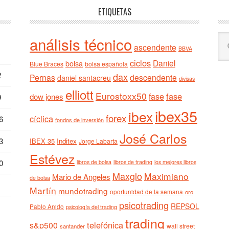
ETIQUETAS
Bu
análisis técnico
ascendente
BBVA
en
ciclos
est
Daniel
bolsa
Blue Braces
bolsa española
we
2
dax
Pernas
descendente
daniel santacreu
divisas
elliott
Eurostoxx50
fase
fase
dow jones
9
ibex35
ibex
forex
cíclica
6
fondos de inversión
José Carlos
3
IBEX 35
Inditex
Jorge Labarta
Estévez
0
libros de bolsa
libros de trading
los mejores libros
Maxglo
Maximiano
Mario de Angeles
de bolsa
Martín
mundotrading
oportunidad de la semana
oro
psicotrading
REPSOL
Pablo Anido
psicología del trading
trading
telefónica
s&p500
wall street
santander