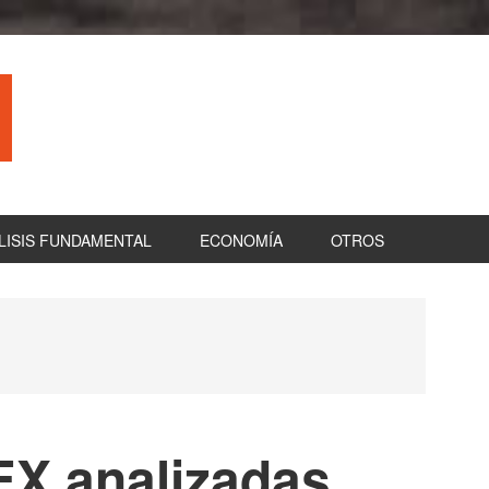
LISIS FUNDAMENTAL
ECONOMÍA
OTROS
B
la
pr
EX analizadas