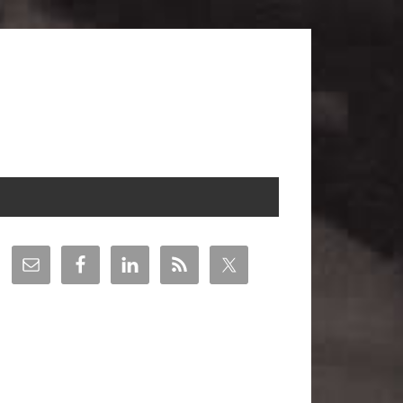
arra
teral
incipal