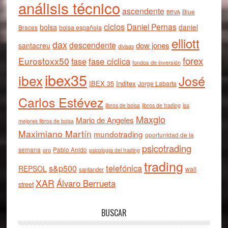
análisis técnico
ascendente
Blue
BBVA
ciclos
Daniel Pernas
bolsa
daniel
Braces
bolsa española
elliott
dax
descendente
dow jones
santacreu
divisas
forex
Eurostoxx50
fase cíclica
fase
fondos de inversión
ibex35
ibex
José
IBEX 35
Inditex
Jorge Labarta
Carlos Estévez
libros de bolsa
libros de trading
los
Maxglo
Mario de Angeles
mejores libros de bolsa
Maximiano Martín
mundotrading
oportunidad de la
psicotrading
semana
oro
Pablo Anido
psicología del trading
trading
telefónica
s&p500
REPSOL
wall
santander
XAR
Álvaro Berrueta
street
BUSCAR