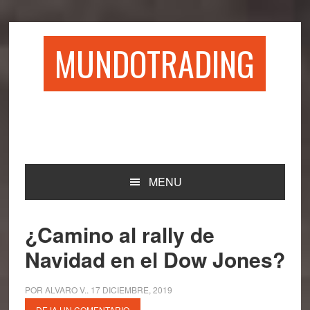
Saltar
Saltar
Saltar
Saltar
a
al
a
al
la
contenido
la
pie
MUNDOTRADING
navegación
principal
barra
de
principal
lateral
página
principal
MENU
¿Camino al rally de
Navidad en el Dow Jones?
POR
ALVARO V.
.
17 DICIEMBRE, 2019
DEJA UN COMENTARIO