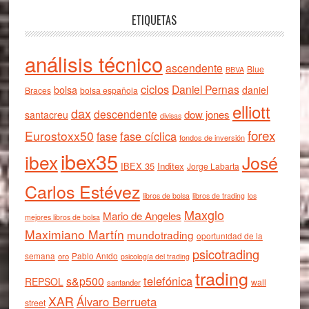
ETIQUETAS
análisis técnico
ascendente
Blue
BBVA
ciclos
Daniel Pernas
bolsa
daniel
Braces
bolsa española
elliott
dax
descendente
dow jones
santacreu
divisas
forex
Eurostoxx50
fase cíclica
fase
fondos de inversión
ibex35
ibex
José
IBEX 35
Inditex
Jorge Labarta
Carlos Estévez
libros de bolsa
libros de trading
los
Maxglo
Mario de Angeles
mejores libros de bolsa
Maximiano Martín
mundotrading
oportunidad de la
psicotrading
semana
oro
Pablo Anido
psicología del trading
trading
telefónica
s&p500
REPSOL
wall
santander
XAR
Álvaro Berrueta
street