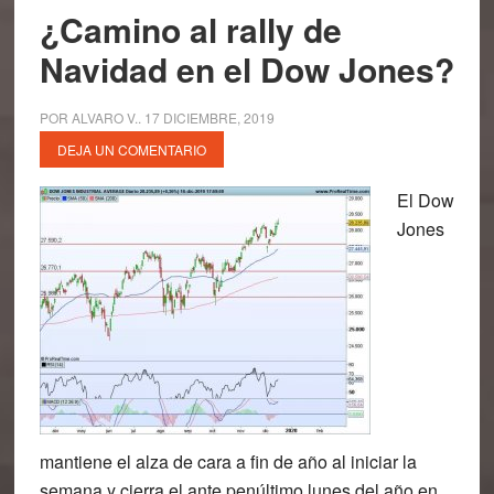
¿Camino al rally de
Navidad en el Dow Jones?
POR
ALVARO V.
.
17 DICIEMBRE, 2019
DEJA UN COMENTARIO
El Dow
Jones
mantiene el alza de cara a fin de año al iniciar la
semana y cierra el ante penúltimo lunes del año en