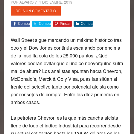
POR
ALVARO V.
.
1 DICIEMBRE, 2019
DEJA UN COMENTARIO
Comparte
Comparte
Pinear
Comparte
Wall Street sigue marcando un máximo histórico tras
otro y el Dow Jones continúa escalando por encima
de la insólita cota de los 28.000 puntos. ¿Qué
valores podrán evitar que el índice neoyorquino sufra
mal de altura? Los analistas apuntan hacia Chevron,
McDonald’s, Merck & Co y Visa, pues las sitúan al
frente del selectivo tanto por potencial alcista como
por consejos de compra. Entre las diez primeras en
ambos casos.
La petrolera Chevron es la que más cancha alcista
tiene de todo el índice industrial para recorrer desde
su actual cotización hasta los 136,84 dólares en los