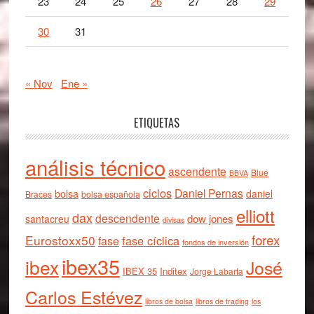
23
24
25
26
27
28
29
30
31
« Nov
Ene »
ETIQUETAS
análisis técnico
ascendente
Blue
BBVA
ciclos
Daniel Pernas
bolsa
daniel
Braces
bolsa española
elliott
dax
descendente
dow jones
santacreu
divisas
forex
Eurostoxx50
fase cíclica
fase
fondos de inversión
ibex35
ibex
José
IBEX 35
Inditex
Jorge Labarta
Carlos Estévez
libros de bolsa
libros de trading
los