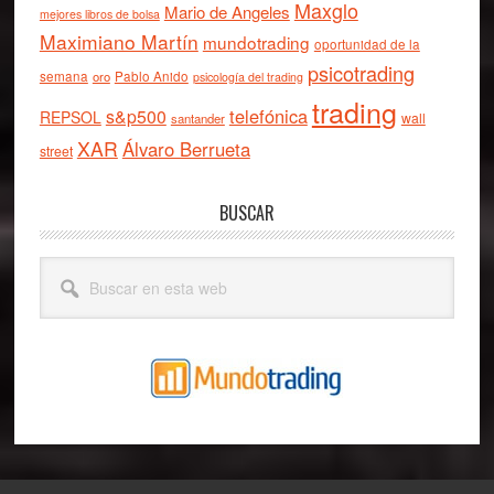
Maxglo
Mario de Angeles
mejores libros de bolsa
Maximiano Martín
mundotrading
oportunidad de la
psicotrading
semana
oro
Pablo Anido
psicología del trading
trading
telefónica
s&p500
REPSOL
wall
santander
XAR
Álvaro Berrueta
street
BUSCAR
Buscar
en
esta
web