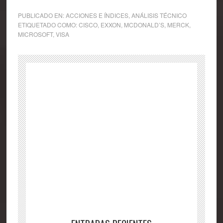
PUBLICADO EN:
ACCIONES E ÍNDICES
,
ANÁLISIS TÉCNICO
ETIQUETADO COMO:
CISCO
,
EXXON
,
MCDONALD’S
,
MERCK
,
MICROSOFT
,
VISA