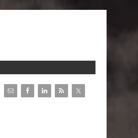
arra
teral
incipal