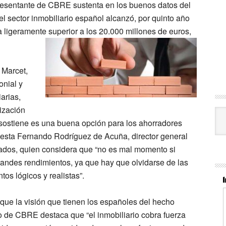
presentante de CBRE sustenta en los buenos datos del
 el sector inmobiliario español alcanzó, por quinto año
a ligeramente superior a los 20.000 millones de euros,
 Marcet,
onial y
arias,
ización
Cat
 sostiene es una buena opción para los ahorradores
fiesta Fernando Rodríguez de Acuña, director general
iados, quien considera que “no es mal momento si
andes rendimientos, ya que hay que olvidarse de las
os lógicos y realistas”.
que la visión que tienen los españoles del hecho
ctivo de CBRE destaca que “el inmobiliario cobra fuerza