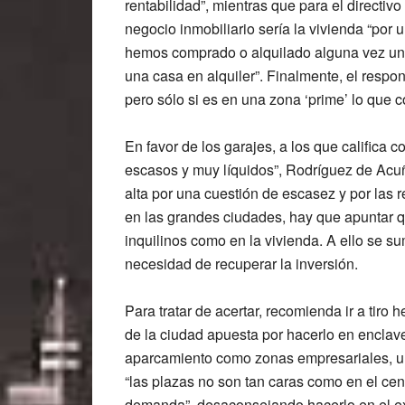
rentabilidad”, mientras que para el directi
negocio inmobiliario sería la vivienda “por 
hemos comprado o alquilado alguna vez una
una casa en alquiler”. Finalmente, el respo
pero sólo si es en una zona ‘prime’ lo que c
En favor de los garajes, a los que califica 
escasos y muy líquidos”, Rodríguez de Ac
alta por una cuestión de escasez y por las 
en las grandes ciudades, hay que apuntar q
inquilinos como en la vivienda. A ello se s
necesidad de recuperar la inversión.
Para tratar de acertar, recomienda ir a tiro
de la ciudad apuesta por hacerlo en encla
aparcamiento como zonas empresariales, un
“las plazas no son tan caras como en el cen
demanda”, desaconsejando hacerlo en el ext