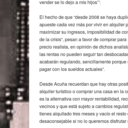
vender se lo dejo a mis hijos’”.
El hecho de que “desde 2008 se haya duplic
apueste cada vez más por vivir en alquiler p
maximizar su ingresos, imposibilidad de com
de la crisis”, pesan a favor de comprar par
precio realista, en opinión de dichos anal
las rentas no pueden seguir tan desbocadas p
acabarán regulando, sencillamente porque s
pagar con los sueldos actuales”.
Desde Acuña recuerdan que hay otras posibi
alquiler turístico o comprar una casa en la c
es la alternativa con mayor rentabilidad, r
vecinos y que está sujeto a cambios regulato
tienes alquilado tres meses y vacío el resto
desaconsejable si no lo queremos disfrutar 