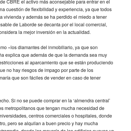
vo de CBRE el activo más aconsejable para entrar en el
una cuestión de flexibilidad y experiencia, ya que todos
 vivienda y además se ha perdido el miedo a tener
nsable de Laborde se decanta por el local comercial,
onsidera la mejor inversión en la actualidad.
como «los diamantes del inmobiliario, ya que son
uña explica que además de que la demanda sea muy
restricciones al aparcamiento que se están produciendo
ue no hay riesgos de impago por parte de los
umaría que son fáciles de vender en caso de tener
 hecho. Si no se puede comprar en la ‘almendra central’
ves metropolitanos que tengan mucha necesidad de
iversidades, centros comerciales o hospitales, donde
tro, pero se alquilan a buen precio y hay mucha
rarradio, donde las mayoría de los edificios nuevos ya