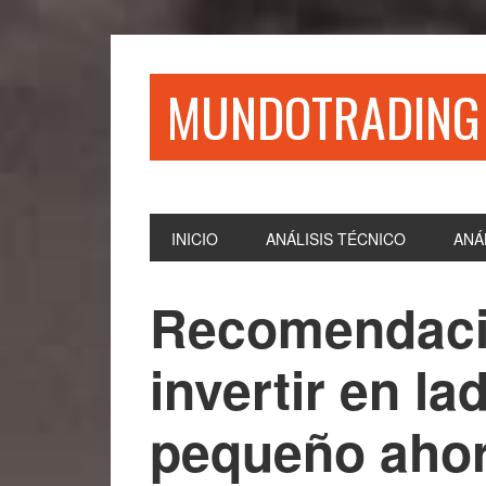
Saltar
Saltar
Saltar
Saltar
a
al
a
al
la
contenido
la
pie
MUNDOTRADING
navegación
principal
barra
de
principal
lateral
página
principal
INICIO
ANÁLISIS TÉCNICO
ANÁ
Recomendaci
invertir en lad
pequeño ahor