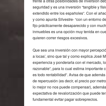
frente a otras posibilidades de inversión d
seguridad y es una inversión “tangible y fí
extendido entre los españoles”. Con el aña
y como apunta Silvestre- “con un entorno de
fijo prácticamente desaparecido y con mucha 
inmuebles es una opción muy tenida en cuen
quieren correr riesgos excesivos.
Que sea una inversión con mayor percepción
a locas’, sino que tal y como explica José M
experiencia y ponderarla con el mercado, lo
razonable”, para lo cual estima importante 
es todo rentabilidad”. Avisa de que además 
de repercusión (es decir, el precio por met
lo mejor no nos puede compensar), además de
expectativa de revalorización que puede ten
fundamental evitar pagar sobreprecios.