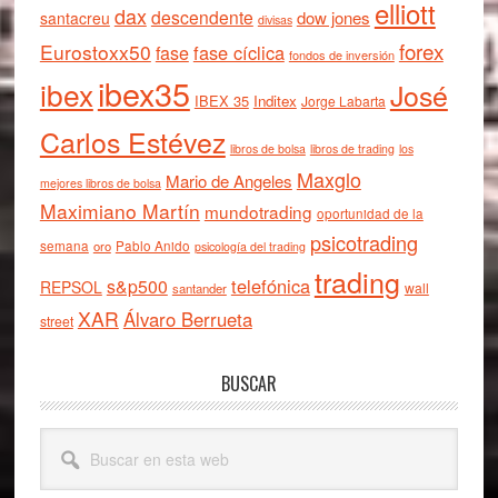
elliott
dax
descendente
dow jones
santacreu
divisas
forex
Eurostoxx50
fase cíclica
fase
fondos de inversión
ibex35
ibex
José
IBEX 35
Inditex
Jorge Labarta
Carlos Estévez
libros de bolsa
libros de trading
los
Maxglo
Mario de Angeles
mejores libros de bolsa
Maximiano Martín
mundotrading
oportunidad de la
psicotrading
semana
oro
Pablo Anido
psicología del trading
trading
telefónica
s&p500
REPSOL
wall
santander
XAR
Álvaro Berrueta
street
BUSCAR
Buscar
en
esta