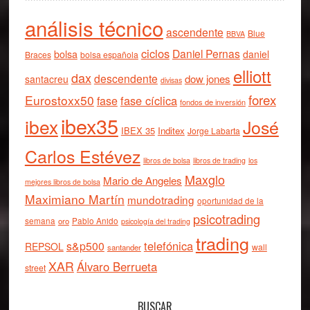
análisis técnico
ascendente
Blue
BBVA
ciclos
Daniel Pernas
bolsa
daniel
Braces
bolsa española
elliott
dax
descendente
dow jones
santacreu
divisas
forex
Eurostoxx50
fase cíclica
fase
fondos de inversión
ibex35
ibex
José
IBEX 35
Inditex
Jorge Labarta
Carlos Estévez
libros de bolsa
libros de trading
los
Maxglo
Mario de Angeles
mejores libros de bolsa
Maximiano Martín
mundotrading
oportunidad de la
psicotrading
semana
oro
Pablo Anido
psicología del trading
trading
telefónica
s&p500
REPSOL
wall
santander
XAR
Álvaro Berrueta
street
BUSCAR