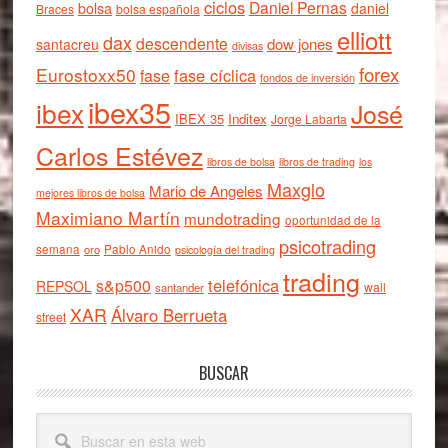
ciclos
Daniel Pernas
bolsa
daniel
Braces
bolsa española
elliott
dax
descendente
dow jones
santacreu
divisas
forex
Eurostoxx50
fase cíclica
fase
fondos de inversión
ibex35
ibex
José
IBEX 35
Inditex
Jorge Labarta
Carlos Estévez
libros de bolsa
libros de trading
los
Maxglo
Mario de Angeles
mejores libros de bolsa
Maximiano Martín
mundotrading
oportunidad de la
psicotrading
semana
oro
Pablo Anido
psicología del trading
trading
telefónica
s&p500
REPSOL
wall
santander
XAR
Álvaro Berrueta
street
BUSCAR
Buscar
en