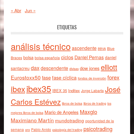
« Abr
Jun »
ETIQUETAS
análisis técnico
ascendente
Blue
BBVA
ciclos
Daniel Pernas
bolsa
daniel
Braces
bolsa española
elliott
dax
descendente
dow jones
santacreu
divisas
forex
Eurostoxx50
fase cíclica
fase
fondos de inversión
ibex35
ibex
José
IBEX 35
Inditex
Jorge Labarta
Carlos Estévez
libros de bolsa
libros de trading
los
Maxglo
Mario de Angeles
mejores libros de bolsa
Maximiano Martín
mundotrading
oportunidad de la
psicotrading
semana
oro
Pablo Anido
psicología del trading