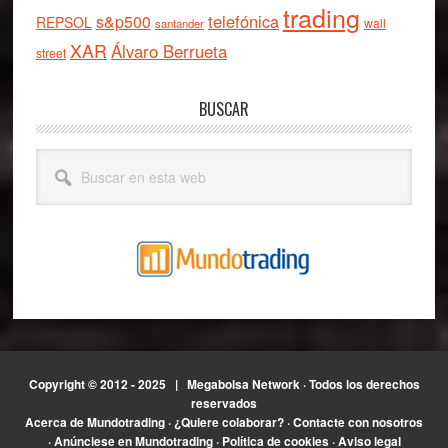
trading
telefónica
s&p500
REPSOL
wall
santander
XAR
Álvaro Berrueta
street
BUSCAR
Buscar
en
esta
web
Copyright © 2012 - 2025 |
Megabolsa Network
· Todos los derechos
reservados
Acerca de Mundotrading
·
¿Quiere colaborar?
·
Contacte con nosotros
·
Anúnciese en Mundotrading
·
Política de cookies
·
Aviso legal