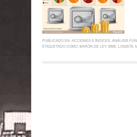
PUBLICADO EN:
ACCIONES E ÍNDICES
,
ANÁLISIS FU
ETIQUETADO COMO:
BARÓN DE LEY
,
BME
,
LOGISTA
,