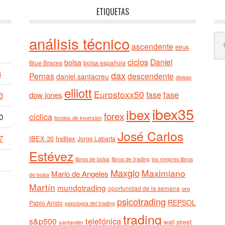
ETIQUETAS
Bu
análisis técnico
ascendente
BBVA
en
ciclos
est
Daniel
bolsa
Blue Braces
bolsa española
we
6
dax
Pernas
descendente
daniel santacreu
divisas
elliott
Eurostoxx50
fase
fase
dow jones
3
ibex35
ibex
forex
cíclica
0
fondos de inversión
José Carlos
7
IBEX 35
Inditex
Jorge Labarta
Estévez
libros de bolsa
libros de trading
los mejores libros
Maxglo
Maximiano
Mario de Angeles
de bolsa
Martín
mundotrading
oportunidad de la semana
oro
psicotrading
REPSOL
Pablo Anido
psicología del trading
trading
telefónica
s&p500
wall street
santander