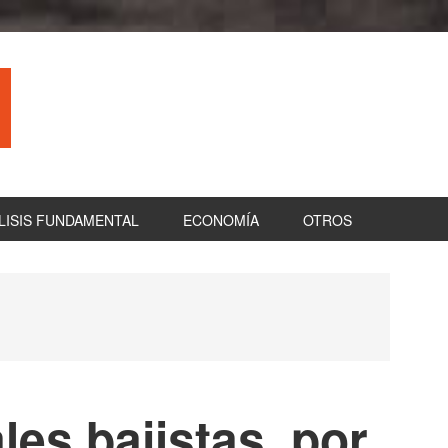
LISIS FUNDAMENTAL
ECONOMÍA
OTROS
B
la
pr
les bajistas, por