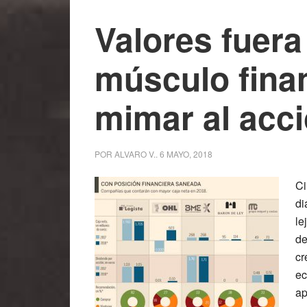
Valores fuera
músculo fina
mimar al acci
POR
ALVARO V.
.
6 MAYO, 2018
Ci
di
le
de
cr
ec
ap