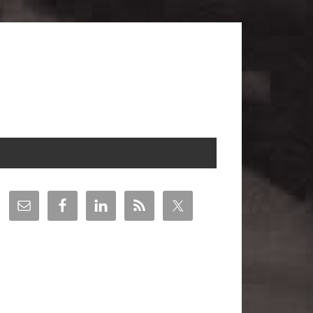
arra
teral
incipal