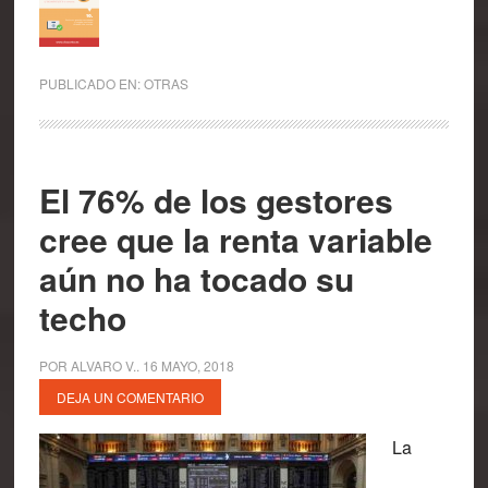
PUBLICADO EN:
OTRAS
El 76% de los gestores
cree que la renta variable
aún no ha tocado su
techo
POR
ALVARO V.
.
16 MAYO, 2018
DEJA UN COMENTARIO
La