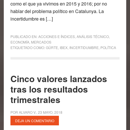
como el que ya vivimos en 2015 y 2016; por no
hablar del problema político en Catalunya. La
incertidumbre es […]
PUBLICADO EN:
ACCIONES E ÍNDICES
,
ANÁLISIS TÉCNICO
,
ECONOMÍA
,
MERCADOS
ETIQUETADO COMO:
GÜRTE
,
IBEX
,
INCERTIDUMBRE
,
POLÍTICA
Cinco valores lanzados
tras los resultados
trimestrales
POR
ALVARO V.
.
23 MAYO, 2018
DEJA UN COMENTARIO