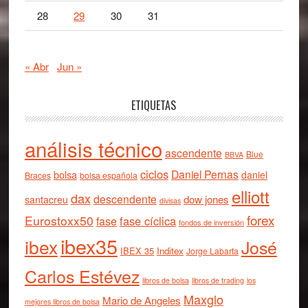
28
29
30
31
« Abr
Jun »
ETIQUETAS
análisis técnico
ascendente
Blue
BBVA
ciclos
Daniel Pernas
bolsa
daniel
Braces
bolsa española
elliott
dax
descendente
dow jones
santacreu
divisas
forex
Eurostoxx50
fase cíclica
fase
fondos de inversión
ibex35
ibex
José
IBEX 35
Inditex
Jorge Labarta
Carlos Estévez
libros de bolsa
libros de trading
los
Maxglo
Mario de Angeles
mejores libros de bolsa