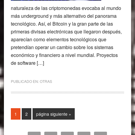
naturaleza de las criptomonedas evocaba al mundo
más underground y más alternativo del panorama
tecnológico. Así, el Bitcoin y la gran parte de las
primeras divisas electrónicas que llegaron después,
aparecían como elementos tecnológicos que
pretendían operar un cambio sobre los sistemas
económico y financiero a nivel mundial. Proyectos
de software […]
PUBLICADO EN:
OTRAS
Página
Página
Ir
1
2
página siguiente »
a
la