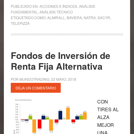
PUBLICADO EN:
ACCIONES E ÍNDICES
,
ANÁLISIS
FUNDAMENTAL
,
ANÁLISIS TÉCNICO
ETIQUETADO COMO:
ALMIRALL
,
BAVIERA
,
NATRA
,
SACYR
,
TELEPIZZA
Fondos de Inversión de
Renta Fija Alternativa
POR
MUNDOTRADING
.
22 MAYO, 2018
DEJA UN COMENTARIO
CON
TIRES AL
ALZA
MEJOR
UNA