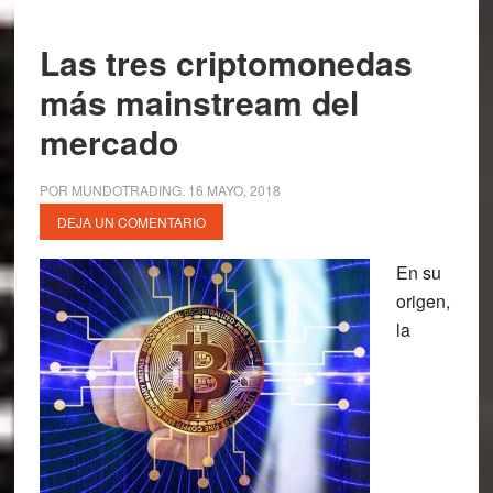
Las tres criptomonedas
más mainstream del
mercado
POR
MUNDOTRADING
.
16 MAYO, 2018
DEJA UN COMENTARIO
En su
origen,
la