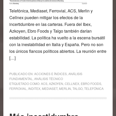
Telefónica, Mediaset, Ferrovial, ACS, Merlin y
Cellnex pueden mitigar los efectos de la
incertidumbre en las carteras. Fuera del Ibex,
Azkoyen, Ebro Foods y Talgo también darían
estabilidad. La política ha vuelto a la escena bursátil
con la inestabilidad en Italia y España. Pero no son
los únicos flancos políticos abiertos. La reunión entre
[…]
PUBLICADO EN:
ACCIONES E ÍNDICES
,
ANÁLISIS
FUNDAMENTAL
,
ANÁLISIS TÉCNICO
ETIQUETADO COMO:
ACS
,
AZKOYEN
,
CELLNEX
,
EBRO FOODS
,
FERROVIAL
,
INDITEX
,
MEDIASET
,
MERLIN
,
TALGO
,
TELEFÓNICA