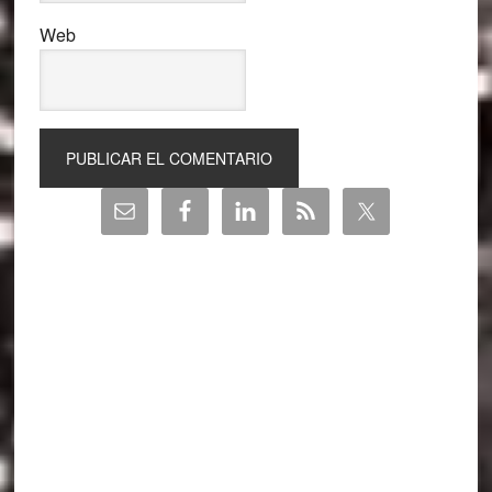
Web
Barra
lateral
principal