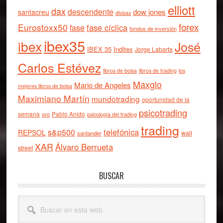
elliott
dax
descendente
dow jones
santacreu
divisas
forex
Eurostoxx50
fase cíclica
fase
fondos de inversión
ibex35
ibex
José
IBEX 35
Inditex
Jorge Labarta
Carlos Estévez
libros de bolsa
libros de trading
los
Maxglo
Mario de Angeles
mejores libros de bolsa
Maximiano Martín
mundotrading
oportunidad de la
psicotrading
semana
oro
Pablo Anido
psicología del trading
trading
telefónica
s&p500
REPSOL
wall
santander
XAR
Álvaro Berrueta
street
BUSCAR
Buscar
en