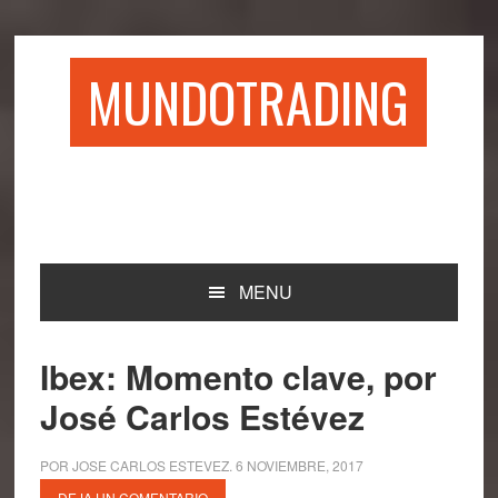
Saltar
Saltar
Saltar
Saltar
a
al
a
al
la
contenido
la
pie
MUNDOTRADING
navegación
principal
barra
de
principal
lateral
página
principal
MENU
Ibex: Momento clave, por
José Carlos Estévez
POR
JOSE CARLOS ESTEVEZ
.
6 NOVIEMBRE, 2017
DEJA UN COMENTARIO