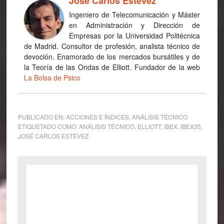
Jose Carlos Estevez
Ingeniero de Telecomunicación y Máster
en Administración y Dirección de
Empresas por la Universidad Politécnica
de Madrid. Consultor de profesión, analista técnico de
devoción. Enamorado de los mercados bursátiles y de
la Teoría de las Ondas de Elliott. Fundador de la web
La Bolsa de Psico
PUBLICADO EN:
ACCIONES E ÍNDICES
,
ANÁLISIS TÉCNICO
ETIQUETADO COMO:
ANÁLISIS TÉCNICO
,
ELLIOTT
,
IBEX
,
IBEX35
,
JOSÉ CARLOS ESTÉVEZ