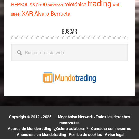
trading
telefónica
s&p500
REPSOL
wall
santander
XAR
Álvaro Berrueta
street
BUSCAR
Buscar
en
esta
web
Copyright © 2012 - 2025 |
Megabolsa Network
· Todos los derechos
reservados
Acerca de Mundotrading
·
¿Quiere colaborar?
·
Contacte con nosotros
·
Anúnciese en Mundotrading
·
Política de cookies
·
Aviso legal