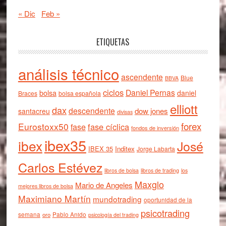
« Dic
Feb »
ETIQUETAS
análisis técnico
ascendente
Blue
BBVA
ciclos
Daniel Pernas
bolsa
daniel
Braces
bolsa española
elliott
dax
descendente
dow jones
santacreu
divisas
forex
Eurostoxx50
fase cíclica
fase
fondos de inversión
ibex35
ibex
José
IBEX 35
Inditex
Jorge Labarta
Carlos Estévez
libros de bolsa
libros de trading
los
Maxglo
Mario de Angeles
mejores libros de bolsa
Maximiano Martín
mundotrading
oportunidad de la
psicotrading
semana
oro
Pablo Anido
psicología del trading