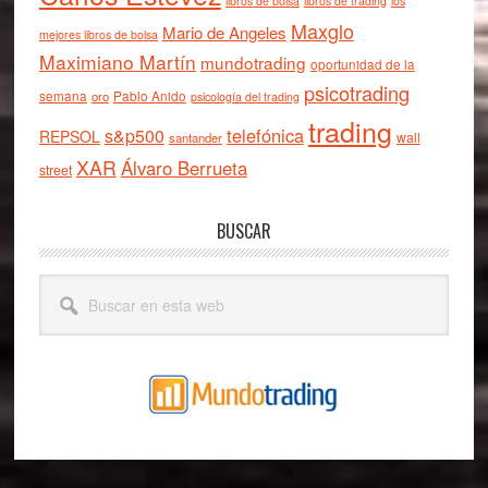
libros de bolsa
libros de trading
los
Maxglo
Mario de Angeles
mejores libros de bolsa
Maximiano Martín
mundotrading
oportunidad de la
psicotrading
semana
oro
Pablo Anido
psicología del trading
trading
telefónica
s&p500
REPSOL
wall
santander
XAR
Álvaro Berrueta
street
BUSCAR
Buscar
en
esta
web