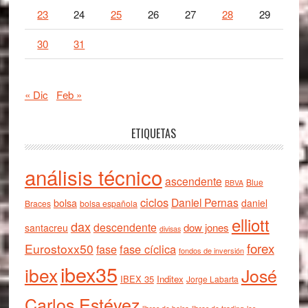
23
24
25
26
27
28
29
30
31
« Dic
Feb »
ETIQUETAS
análisis técnico
ascendente
Blue
BBVA
ciclos
Daniel Pernas
bolsa
daniel
Braces
bolsa española
elliott
dax
descendente
dow jones
santacreu
divisas
forex
Eurostoxx50
fase cíclica
fase
fondos de inversión
ibex35
ibex
José
IBEX 35
Inditex
Jorge Labarta
Carlos Estévez