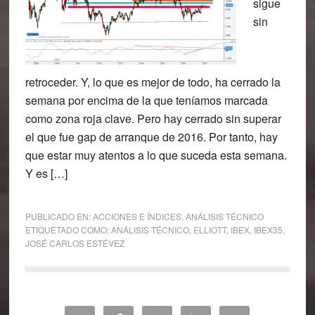
sigue
sin
retroceder. Y, lo que es mejor de todo, ha cerrado la
semana por encima de la que teníamos marcada
como zona roja clave. Pero hay cerrado sin superar
el que fue gap de arranque de 2016. Por tanto, hay
que estar muy atentos a lo que suceda esta semana.
Y es […]
PUBLICADO EN:
ACCIONES E ÍNDICES
,
ANÁLISIS TÉCNICO
ETIQUETADO COMO:
ANÁLISIS TÉCNICO
,
ELLIOTT
,
IBEX
,
IBEX35
,
JOSÉ CARLOS ESTÉVEZ
Barra