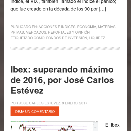
índice, el VIX , también llamado el índice el pánico;
que fue creado en la década de los 90 por […]
PUBLICADO EN:
ACCIONES E ÍNDICES
,
ECONOMÍA
,
MATERIAS
PRIMAS
,
MERCADOS
,
REPORTAJES Y OPINIÓN
ETIQUETADO COMO:
FONDOS DE INVERSIÓN
,
LIQUIDEZ
Ibex: superando máximo
de 2016, por José Carlos
Estévez
POR
JOSE CARLOS ESTEVEZ
.
9 ENERO, 2017
DEJA UN COMENTARIO
El Ibex