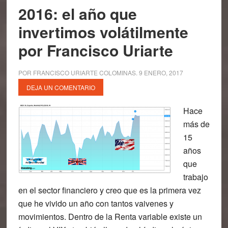
2016: el año que
invertimos volátilmente
por Francisco Uriarte
POR
FRANCISCO URIARTE COLOMINAS
.
9 ENERO, 2017
DEJA UN COMENTARIO
Hace
más de
15
años
que
trabajo
en el sector financiero y creo que es la primera vez
que he vivido un año con tantos vaivenes y
movimientos. Dentro de la Renta variable existe un