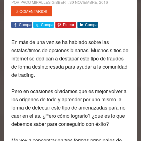
POR
PACO MIRALLES GISBERT
.
30 NOVIEMBRE, 2016
2 COMENTARIOS
Comparte
Comparte
Pinear
Comparte
En más de una vez se ha hablado sobre las
estafas/timos de opciones binarias. Muchos sitios de
Internet se dedican a destapar este tipo de fraudes
de forma desinteresada
para ayudar a la comunidad
de trading
.
Pero en ocasiones olvidamos que es mejor volver a
los orígenes de todo y aprender por uno mismo la
forma de detectar este tipo de amenazadas para no
caer en ellas. ¿Pero cómo lograrlo? ¿qué es lo que
debemos saber para conseguirlo con éxito?
Me voy a concentrar en tres formas principales de