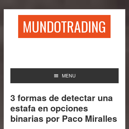
Saltar
Saltar
Saltar
Saltar
a
al
a
al
la
contenido
la
pie
MUNDOTRADING
navegación
principal
barra
de
principal
lateral
página
principal
MENU
3 formas de detectar una
estafa en opciones
binarias por Paco Miralles