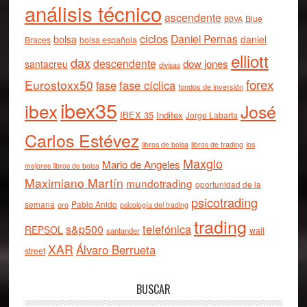
análisis técnico
ascendente
Blue
BBVA
ciclos
Daniel Pernas
bolsa
daniel
Braces
bolsa española
elliott
dax
descendente
dow jones
santacreu
divisas
forex
Eurostoxx50
fase cíclica
fase
fondos de inversión
ibex35
ibex
José
IBEX 35
Inditex
Jorge Labarta
Carlos Estévez
libros de bolsa
libros de trading
los
Maxglo
Mario de Angeles
mejores libros de bolsa
Maximiano Martín
mundotrading
oportunidad de la
psicotrading
semana
oro
Pablo Anido
psicología del trading
trading
telefónica
s&p500
REPSOL
wall
santander
XAR
Álvaro Berrueta
street
BUSCAR