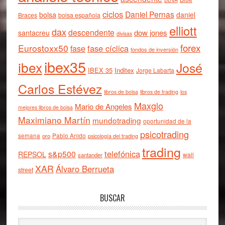
ciclos
Daniel Pernas
bolsa
daniel
Braces
bolsa española
elliott
dax
descendente
dow jones
santacreu
divisas
forex
Eurostoxx50
fase cíclica
fase
fondos de inversión
ibex35
ibex
José
IBEX 35
Inditex
Jorge Labarta
Carlos Estévez
libros de bolsa
libros de trading
los
Maxglo
Mario de Angeles
mejores libros de bolsa
Maximiano Martín
mundotrading
oportunidad de la
psicotrading
semana
oro
Pablo Anido
psicología del trading
trading
telefónica
s&p500
REPSOL
wall
santander
XAR
Álvaro Berrueta
street
BUSCAR
Buscar