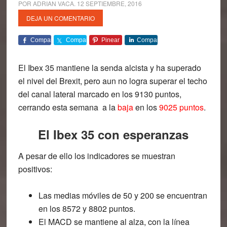
POR
ADRIAN VACA
.
12 SEPTIEMBRE, 2016
DEJA UN COMENTARIO
Comparte
Comparte
Pinear
Comparte
El
Ibex 35
mantiene la senda alcista y ha superado
el nivel del Brexit, pero aun no logra superar el techo
del canal lateral marcado en los 9130 puntos,
cerrando esta semana a la
baja
en los
9025 puntos
.
El Ibex 35 con esperanzas
A pesar de ello los indicadores se muestran
positivos:
Las medias móviles de 50 y 200 se encuentran
en los 8572 y 8802 puntos.
El MACD se mantiene al alza, con la línea