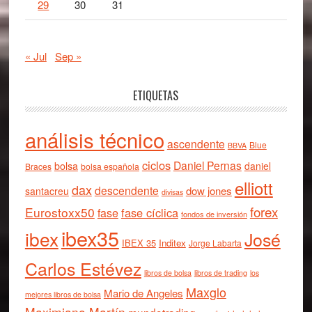
29
30
31
« Jul
Sep »
ETIQUETAS
análisis técnico
ascendente
Blue
BBVA
ciclos
Daniel Pernas
bolsa
daniel
Braces
bolsa española
elliott
dax
descendente
dow jones
santacreu
divisas
forex
Eurostoxx50
fase cíclica
fase
fondos de inversión
ibex35
ibex
José
IBEX 35
Inditex
Jorge Labarta
Carlos Estévez
libros de bolsa
libros de trading
los
Maxglo
Mario de Angeles
mejores libros de bolsa
Maximiano Martín