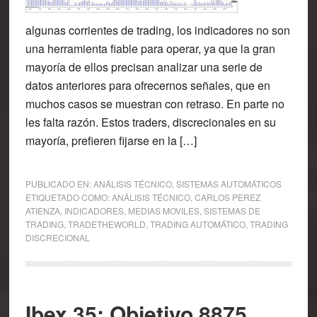
algunas corrientes de trading, los indicadores no son
una herramienta fiable para operar, ya que la gran
mayoría de ellos precisan analizar una serie de
datos anteriores para ofrecernos señales, que en
muchos casos se muestran con retraso. En parte no
les falta razón. Estos traders, discrecionales en su
mayoría, prefieren fijarse en la […]
PUBLICADO EN:
ANÁLISIS TÉCNICO
,
SISTEMAS AUTOMÁTICOS
ETIQUETADO COMO:
ANÁLISIS TÉCNICO
,
CARLOS PEREZ
ATIENZA
,
INDICADORES
,
MEDIAS MOVILES
,
SISTEMAS DE
TRADING
,
TRADETHEWORLD
,
TRADING AUTOMÁTICO
,
TRADING
DISCRECIONAL
Ibex 35: Objetivo 8875,