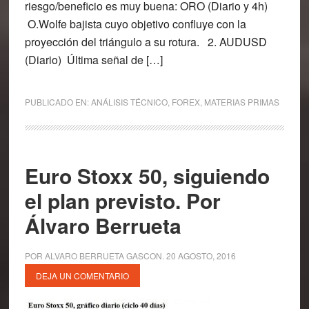
riesgo/beneficio es muy buena: ORO (Diario y 4h)
O.Wolfe bajista cuyo objetivo confluye con la
proyección del triángulo a su rotura. 2. AUDUSD
(Diario) Última señal de […]
PUBLICADO EN:
ANÁLISIS TÉCNICO
,
FOREX
,
MATERIAS PRIMAS
Euro Stoxx 50, siguiendo
el plan previsto. Por
Álvaro Berrueta
POR
ALVARO BERRUETA GASCON
.
20 AGOSTO, 2016
DEJA UN COMENTARIO