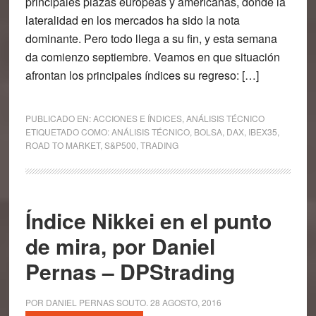
principales plazas europeas y americanas, donde la
lateralidad en los mercados ha sido la nota
dominante. Pero todo llega a su fin, y esta semana
da comienzo septiembre. Veamos en que situación
afrontan los principales índices su regreso: […]
PUBLICADO EN:
ACCIONES E ÍNDICES
,
ANÁLISIS TÉCNICO
ETIQUETADO COMO:
ANÁLISIS TÉCNICO
,
BOLSA
,
DAX
,
IBEX35
,
ROAD TO MARKET
,
S&P500
,
TRADING
Índice Nikkei en el punto
de mira, por Daniel
Pernas – DPStrading
POR
DANIEL PERNAS SOUTO
.
28 AGOSTO, 2016