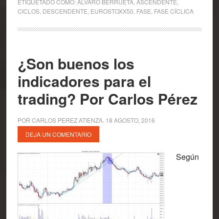
ETIQUETADO COMO:
ÁLVARO BERRUETA
,
ASCENDENTE
,
CICLOS
,
DESCENDENTE
,
EUROSTOXX50
,
FASE
,
FASE CÍCLICA
¿Son buenos los
indicadores para el
trading? Por Carlos Pérez
POR
CARLOS PEREZ ATIENZA
.
18 AGOSTO, 2016
DEJA UN COMENTARIO
Según