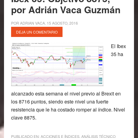
por Adrián Vaca Guzmán
POR
ADRIAN VACA
.
15 AGOSTO, 2016
DEJA UN COMENTARIO
El Ibex
35 ha
alcanzado esta semana el nivel previo al Brexit en
los 8716 puntos, siendo este nivel una fuerte
resistencia que le ha costado romper al índice. Nivel
clave 8875.
PUBLICADO EN:
ACCIONES E ÍNDICES
,
ANÁLISIS TÉCNICO