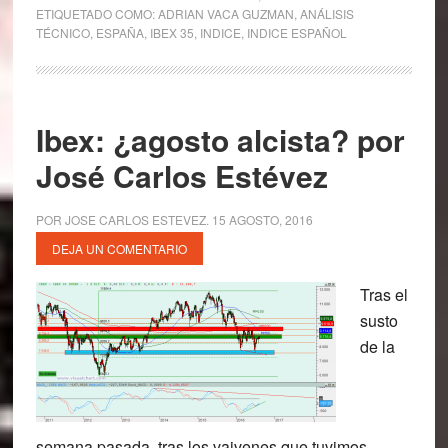
ETIQUETADO COMO:
ADRIAN VACA GUZMAN
,
ANÁLISIS
TÉCNICO
,
ESPAÑA
,
IBEX 35
,
INDICE
,
INDICE ESPAÑOL
Ibex: ¿agosto alcista? por
José Carlos Estévez
POR
JOSE CARLOS ESTEVEZ
.
15 AGOSTO, 2016
DEJA UN COMENTARIO
Tras el
susto
de la
semana pasada, tras los vaivenes que tuvimos