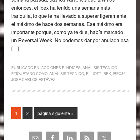
entonces, el Ibex ha tenido una semana más
tranquila, lo que le ha llevado a superar ligeramente
el máximo de hace dos semanas. Ese máximo era
importante porque, como ya te dije, había marcado
un Reversal Week. No podemos dar por anulada esa
[…]
PUBLICADO EN:
ACCIONES E ÍNDICES
,
ANÁLISIS TÉCNICO
ETIQUETADO COMO:
ANÁLISIS TÉCNICO
,
ELLIOTT
,
IBEX
,
IBEX35
,
JOSÉ CARLOS ESTÉVEZ
Página
Página
Ir
1
2
página siguiente »
a
la
Barra