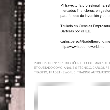
Mi trayectoria profesional ha e
mercados financieros, en gesto
para fondos de inversión y pen
Titulado en Ciencias Empresari
Carteras por el IEB.
carlos.perez@tradetheworld.m
http://www.tradetheworld.me
PUBLICADO EN:
ANÁLISIS TÉCNICO
,
SISTEMAS AUTO
ETIQUETADO COMO:
ANÁLISIS TÉCNICO
,
CARLOS PE
TRADING
,
TRADETHEWORLD
,
TRADING AUTOMÁTIC