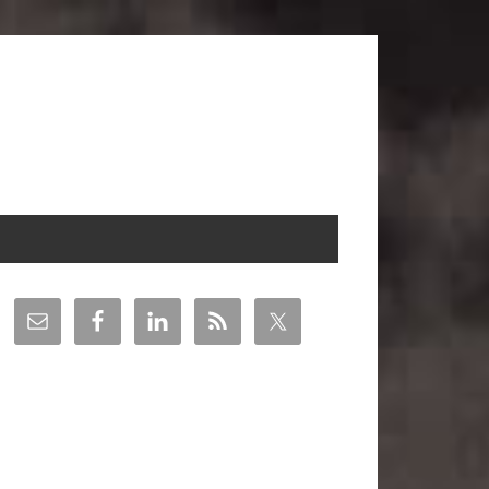
arra
teral
incipal