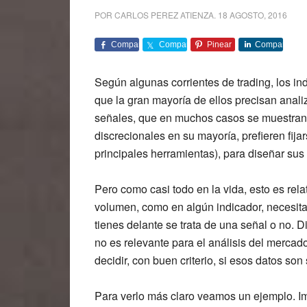
POR
CARLOS PEREZ ATIENZA
.
18 AGOSTO, 2016
Comparte
Comparte
Pinear
Comparte
Según algunas corrientes de trading, los in
que la gran mayoría de ellos precisan anali
señales, que en muchos casos se muestran co
discrecionales en su mayoría, prefieren fija
principales herramientas), para diseñar sus 
Pero como casi todo en la vida, esto es relati
volumen, como en algún indicador, necesitas 
tienes delante se trata de una señal o no. D
no es relevante para el análisis del merca
decidir, con buen criterio, si esos datos son
Para verlo más claro veamos un ejemplo. I