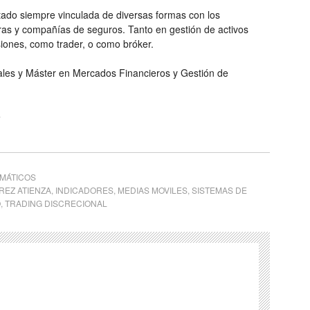
stado siempre vinculada de diversas formas con los
ras y compañías de seguros. Tanto en gestión de activos
siones, como trader, o como bróker.
ales y Máster en Mercados Financieros y Gestión de
e
MÁTICOS
REZ ATIENZA
,
INDICADORES
,
MEDIAS MOVILES
,
SISTEMAS DE
O
,
TRADING DISCRECIONAL