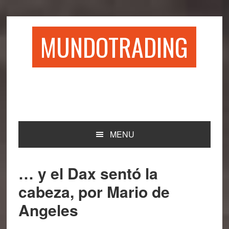
Saltar
Saltar
Saltar
Saltar
a
al
a
al
la
contenido
la
pie
MUNDOTRADING
navegación
principal
barra
de
principal
lateral
página
principal
MENU
… y el Dax sentó la
cabeza, por Mario de
Angeles