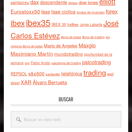
elliott
dax
descendente
dow jones
santacreu
divisas
forex
Eurostoxx50
fase cíclica
fase
fondos de inversión
ibex35
ibex
José
IBEX 35
Inditex
Jorge Labarta
Carlos Estévez
libros de bolsa
libros de trading
los
Maxglo
Mario de Angeles
mejores libros de bolsa
Maximiano Martín
mundotrading
oportunidad de la
psicotrading
semana
oro
Pablo Anido
psicología del trading
trading
telefónica
s&p500
REPSOL
wall
santander
XAR
Álvaro Berrueta
street
BUSCAR
Buscar
en
esta