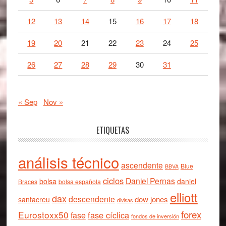
12
13
14
15
16
17
18
19
20
21
22
23
24
25
26
27
28
29
30
31
« Sep
Nov »
ETIQUETAS
análisis técnico
ascendente
Blue
BBVA
ciclos
Daniel Pernas
bolsa
daniel
Braces
bolsa española
elliott
dax
descendente
dow jones
santacreu
divisas
forex
Eurostoxx50
fase cíclica
fase
fondos de inversión