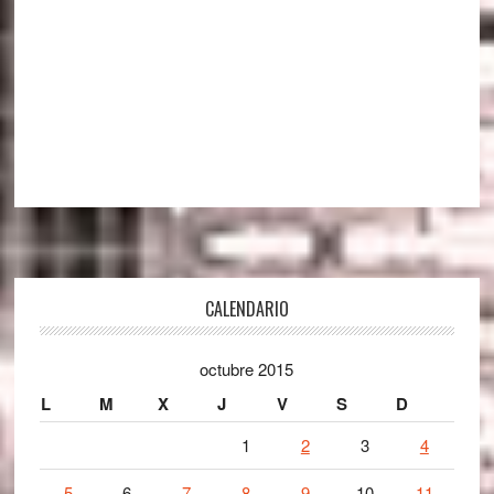
Footer
CALENDARIO
octubre 2015
L
M
X
J
V
S
D
1
2
3
4
5
6
7
8
9
10
11