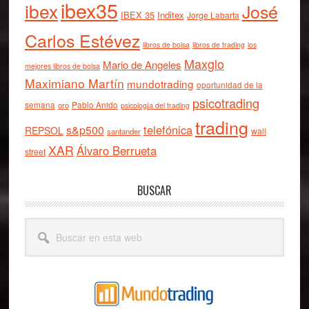
ibex35
ibex
José
IBEX 35
Inditex
Jorge Labarta
Carlos Estévez
libros de bolsa
libros de trading
los
Maxglo
Mario de Angeles
mejores libros de bolsa
Maximiano Martín
mundotrading
oportunidad de la
psicotrading
semana
oro
Pablo Anido
psicología del trading
trading
telefónica
s&p500
REPSOL
wall
santander
XAR
Álvaro Berrueta
street
BUSCAR
Buscar
en
esta
web