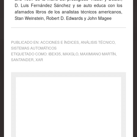
D. Luis Fernández Sánchez y se auto educa con los
afamados libros de los analistas técnicos americanos,
Stan Weinstein, Robert D. Edwards y John Magee
PUBLICADO EN:
ACCIONES E ÍNDICES
,
ANÁLISIS TÉCNICO
,
SISTEMAS AUTOMÁTICOS
ETIQUETADO COMO:
IBEX35
,
MAXGLO
,
MAXIMIANO MARTÍN
,
SANTANDER
,
XAR