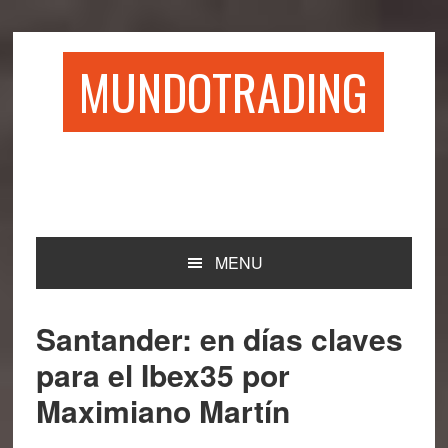
Saltar
Saltar
Saltar
Saltar
a
al
a
al
la
contenido
la
pie
MUNDOTRADING
navegación
principal
barra
de
principal
lateral
página
principal
MENU
Santander: en días claves
para el Ibex35 por
Maximiano Martín