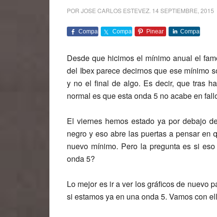
POR
JOSE CARLOS ESTEVEZ
.
14 SEPTIEMBRE, 2015
Comparte
Comparte
Pinear
Comparte
Desde que hicimos el mínimo anual el famo
del Ibex parece decirnos que ese mínimo so
y no el final de algo. Es decir, que tras 
normal es que esta onda 5 no acabe en fall
El viernes hemos estado ya por debajo del
negro y eso abre las puertas a pensar en 
nuevo mínimo. Pero la pregunta es si es
onda 5?
Lo mejor es ir a ver los gráficos de nuevo pa
si estamos ya en una onda 5. Vamos con ell