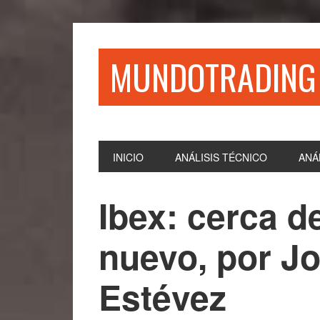
Saltar
Saltar
Saltar
Saltar
a
al
a
al
la
contenido
la
pie
MUNDOTRADING
navegación
principal
barra
de
principal
lateral
página
principal
INICIO
ANÁLISIS TÉCNICO
ANÁ
Ibex: cerca 
nuevo, por J
Estévez