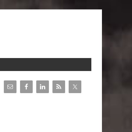
arra
teral
incipal