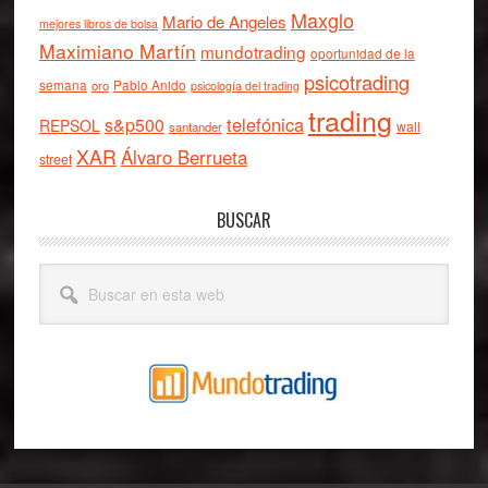
Maxglo
Mario de Angeles
mejores libros de bolsa
Maximiano Martín
mundotrading
oportunidad de la
psicotrading
semana
oro
Pablo Anido
psicología del trading
trading
telefónica
s&p500
REPSOL
wall
santander
XAR
Álvaro Berrueta
street
BUSCAR
Buscar
en
esta
web