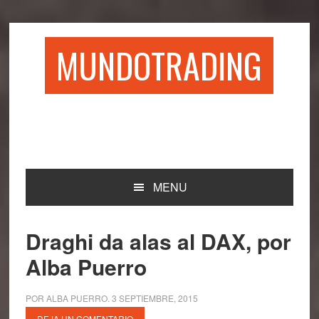
Saltar
Saltar
Saltar
Saltar
a
al
a
al
la
contenido
la
pie
MUNDOTRADING
navegación
principal
barra
de
principal
lateral
página
principal
MENU
Draghi da alas al DAX, por
Alba Puerro
POR
ALBA PUERRO
.
3 SEPTIEMBRE, 2015
DEJA UN COMENTARIO