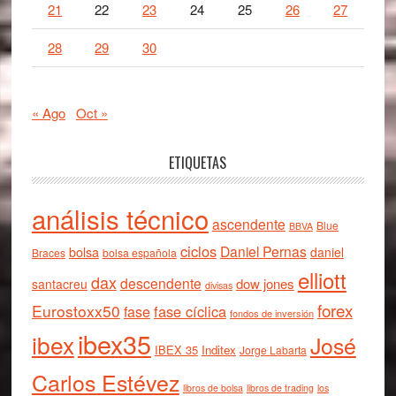
21
22
23
24
25
26
27
28
29
30
« Ago
Oct »
ETIQUETAS
análisis técnico
ascendente
Blue
BBVA
ciclos
Daniel Pernas
bolsa
daniel
Braces
bolsa española
elliott
dax
descendente
dow jones
santacreu
divisas
forex
Eurostoxx50
fase cíclica
fase
fondos de inversión
ibex35
ibex
José
IBEX 35
Inditex
Jorge Labarta
Carlos Estévez
libros de bolsa
libros de trading
los