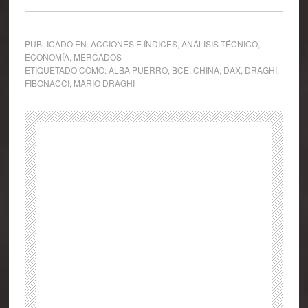
PUBLICADO EN:
ACCIONES E ÍNDICES
,
ANÁLISIS TÉCNICO
,
ECONOMÍA
,
MERCADOS
ETIQUETADO COMO:
ALBA PUERRO
,
BCE
,
CHINA
,
DAX
,
DRAGHI
,
FIBONACCI
,
MARIO DRAGHI