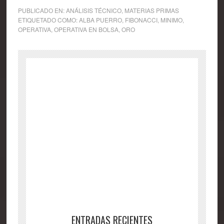
PUBLICADO EN:
ANÁLISIS TÉCNICO
,
MATERIAS PRIMAS
ETIQUETADO COMO:
ALBA PUERRO
,
FIBONACCI
,
MINIMO
,
OPERATIVA
,
OPERATIVA EN BOLSA
,
ORO
ENTRADAS RECIENTES