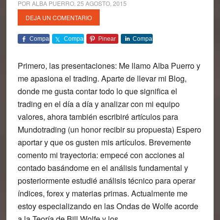
POR
ALBA PUERRO
.
25 AGOSTO, 2015
DEJA UN COMENTARIO
Comparte
Comparte
Pinear
Comparte
Primero, las presentaciones: Me llamo
Alba Puerro
y
me apasiona el trading. Aparte de llevar mi Blog,
donde me gusta contar todo lo que significa el
trading en el día a día y analizar con mi equipo
valores, ahora también escribiré artículos para
Mundotrading (un honor recibir su propuesta) Espero
aportar y que os gusten mis artículos. Brevemente
comento mi trayectoria: empecé con acciones al
contado basándome en el análisis fundamental y
posteriormente estudié análisis técnico para operar
índices, forex y materias primas. Actualmente me
estoy especializando en las
Ondas de Wolfe
acorde
a la Teoría de Bill Wolfe y los