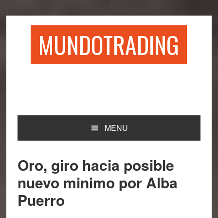
Saltar
Saltar
Saltar
Saltar
a
al
a
al
la
contenido
la
pie
MUNDOTRADING
navegación
principal
barra
de
principal
lateral
página
principal
MENU
Oro, giro hacia posible
nuevo minimo por Alba
Puerro