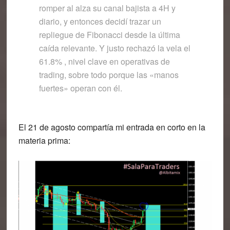
romper al alza su canal bajista a 4H y
diario, y entonces decidí trazar un
repliegue de Fibonacci desde la última
caída relevante. Y justo rechazó la vela el
61.8% , nivel clave en operativas de
trading, sobre todo porque las «manos
fuertes» operan con él.
El 21 de agosto compartía mi entrada en corto en la
materia prima: