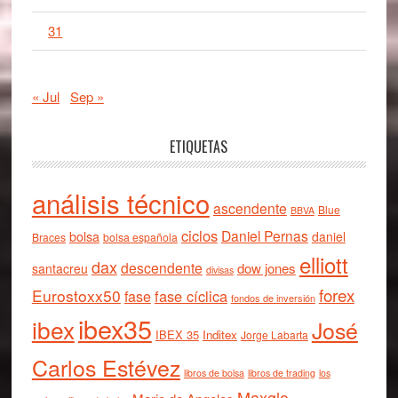
31
« Jul
Sep »
ETIQUETAS
análisis técnico
ascendente
Blue
BBVA
ciclos
Daniel Pernas
bolsa
daniel
Braces
bolsa española
elliott
dax
descendente
dow jones
santacreu
divisas
forex
Eurostoxx50
fase cíclica
fase
fondos de inversión
ibex35
ibex
José
IBEX 35
Inditex
Jorge Labarta
Carlos Estévez
libros de bolsa
libros de trading
los
Maxglo