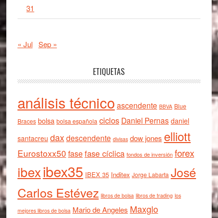
31
« Jul
Sep »
ETIQUETAS
análisis técnico
ascendente
Blue
BBVA
ciclos
Daniel Pernas
bolsa
daniel
Braces
bolsa española
elliott
dax
descendente
dow jones
santacreu
divisas
forex
Eurostoxx50
fase cíclica
fase
fondos de inversión
ibex35
ibex
José
IBEX 35
Inditex
Jorge Labarta
Carlos Estévez
libros de bolsa
libros de trading
los
Maxglo
Mario de Angeles
mejores libros de bolsa