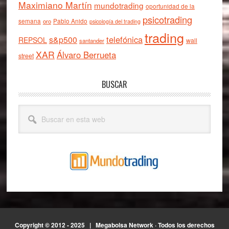
Maximiano Martín
mundotrading
oportunidad de la
psicotrading
semana
oro
Pablo Anido
psicología del trading
trading
telefónica
s&p500
REPSOL
wall
santander
XAR
Álvaro Berrueta
street
BUSCAR
Buscar
en
esta
web
Copyright © 2012 - 2025 |
Megabolsa Network
· Todos los derechos