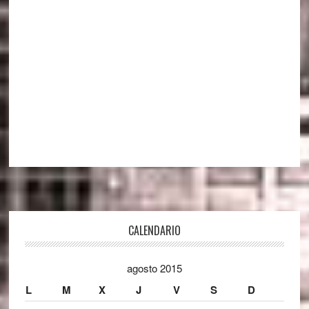
Footer
CALENDARIO
agosto 2015
L
M
X
J
V
S
D