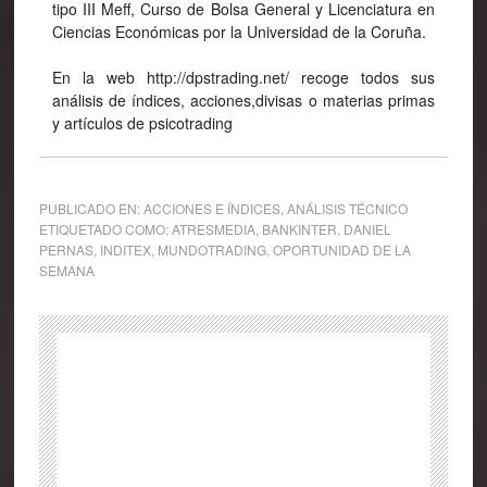
tipo III Meff, Curso de Bolsa General y Licenciatura en
Ciencias Económicas por la Universidad de la Coruña.
En la web http://dpstrading.net/ recoge todos sus
análisis de índices, acciones,divisas o materias primas
y artículos de psicotrading
PUBLICADO EN:
ACCIONES E ÍNDICES
,
ANÁLISIS TÉCNICO
ETIQUETADO COMO:
ATRESMEDIA
,
BANKINTER
,
DANIEL
PERNAS
,
INDITEX
,
MUNDOTRADING
,
OPORTUNIDAD DE LA
SEMANA