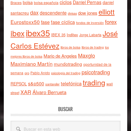
ciclos
Daniel Pernas
bolsa
daniel
Braces
bolsa española
elliott
dax
descendente
dow jones
santacreu
divisas
forex
Eurostoxx50
fase cíclica
fase
fondos de inversión
ibex35
ibex
José
IBEX 35
Inditex
Jorge Labarta
Carlos Estévez
libros de bolsa
libros de trading
los
Maxglo
Mario de Angeles
mejores libros de bolsa
Maximiano Martín
mundotrading
oportunidad de la
psicotrading
semana
oro
Pablo Anido
psicología del trading
trading
telefónica
s&p500
REPSOL
wall
santander
XAR
Álvaro Berrueta
street
BUSCAR
Buscar
en