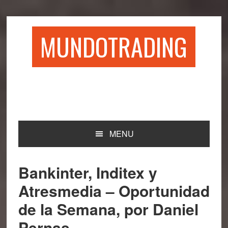
Saltar
Saltar
Saltar
Saltar
a
al
a
al
la
contenido
la
pie
MUNDOTRADING
navegación
principal
barra
de
principal
lateral
página
principal
MENU
Bankinter, Inditex y
Atresmedia – Oportunidad
de la Semana, por Daniel
Pernas