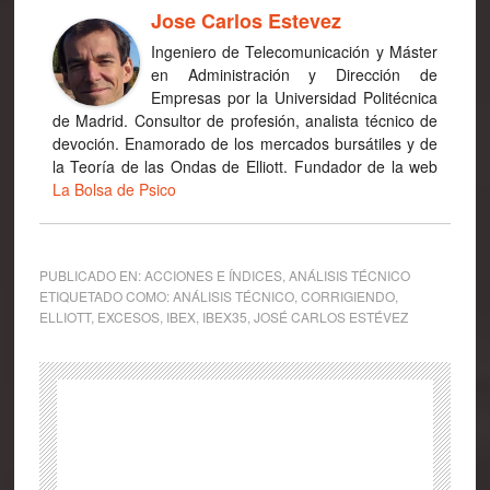
Jose Carlos Estevez
Ingeniero de Telecomunicación y Máster
en Administración y Dirección de
Empresas por la Universidad Politécnica
de Madrid. Consultor de profesión, analista técnico de
devoción. Enamorado de los mercados bursátiles y de
la Teoría de las Ondas de Elliott. Fundador de la web
La Bolsa de Psico
PUBLICADO EN:
ACCIONES E ÍNDICES
,
ANÁLISIS TÉCNICO
ETIQUETADO COMO:
ANÁLISIS TÉCNICO
,
CORRIGIENDO
,
ELLIOTT
,
EXCESOS
,
IBEX
,
IBEX35
,
JOSÉ CARLOS ESTÉVEZ