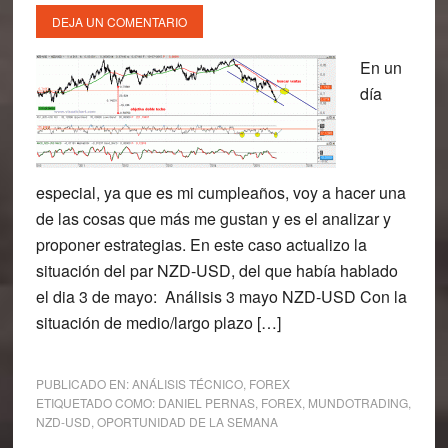
DEJA UN COMENTARIO
En un
día
especial, ya que es mi cumpleaños, voy a hacer una
de las cosas que más me gustan y es el analizar y
proponer estrategias. En este caso actualizo la
situación del par NZD-USD, del que había hablado
el dia 3 de mayo: Análisis 3 mayo NZD-USD Con la
situación de medio/largo plazo […]
PUBLICADO EN:
ANÁLISIS TÉCNICO
,
FOREX
ETIQUETADO COMO:
DANIEL PERNAS
,
FOREX
,
MUNDOTRADING
,
NZD-USD
,
OPORTUNIDAD DE LA SEMANA