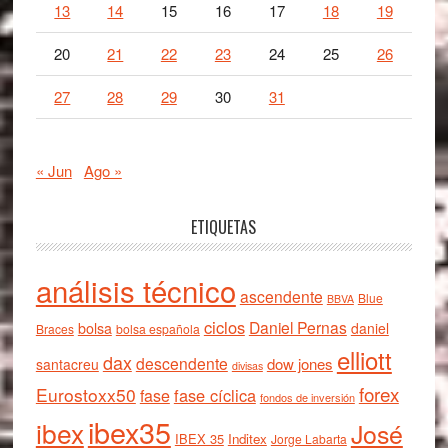
13
14
15
16
17
18
19
20
21
22
23
24
25
26
27
28
29
30
31
« Jun
Ago »
ETIQUETAS
análisis técnico
ascendente
Blue
BBVA
ciclos
Daniel Pernas
bolsa
daniel
Braces
bolsa española
elliott
dax
descendente
dow jones
santacreu
divisas
forex
Eurostoxx50
fase cíclica
fase
fondos de inversión
ibex35
ibex
José
IBEX 35
Inditex
Jorge Labarta