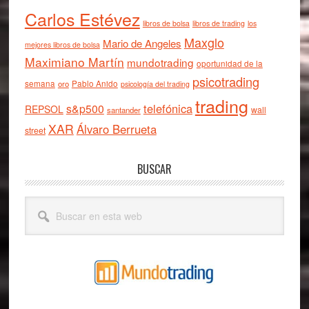
Carlos Estévez
libros de bolsa
libros de trading
los
Maxglo
Mario de Angeles
mejores libros de bolsa
Maximiano Martín
mundotrading
oportunidad de la
psicotrading
semana
oro
Pablo Anido
psicología del trading
trading
telefónica
s&p500
REPSOL
wall
santander
XAR
Álvaro Berrueta
street
BUSCAR
Buscar
en
esta
web