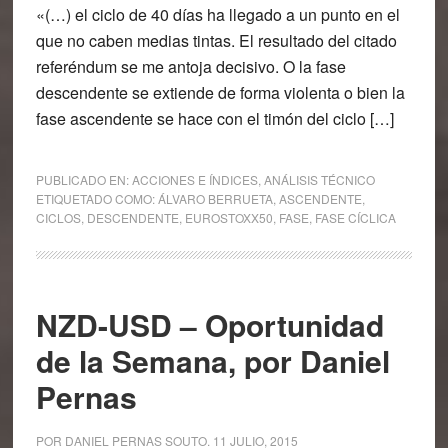
«(…) el ciclo de 40 días ha llegado a un punto en el
que no caben medias tintas. El resultado del citado
referéndum se me antoja decisivo. O la fase
descendente se extiende de forma violenta o bien la
fase ascendente se hace con el timón del ciclo […]
PUBLICADO EN:
ACCIONES E ÍNDICES
,
ANÁLISIS TÉCNICO
ETIQUETADO COMO:
ÁLVARO BERRUETA
,
ASCENDENTE
,
CICLOS
,
DESCENDENTE
,
EUROSTOXX50
,
FASE
,
FASE CÍCLICA
NZD-USD – Oportunidad
de la Semana, por Daniel
Pernas
POR
DANIEL PERNAS SOUTO
.
11 JULIO, 2015