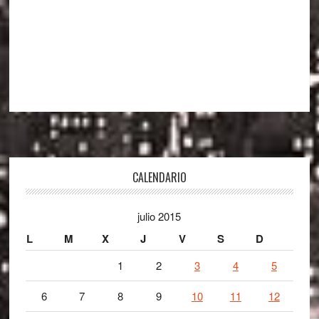
Footer
CALENDARIO
julio 2015
L
M
X
J
V
S
D
1
2
3
4
5
6
7
8
9
10
11
12