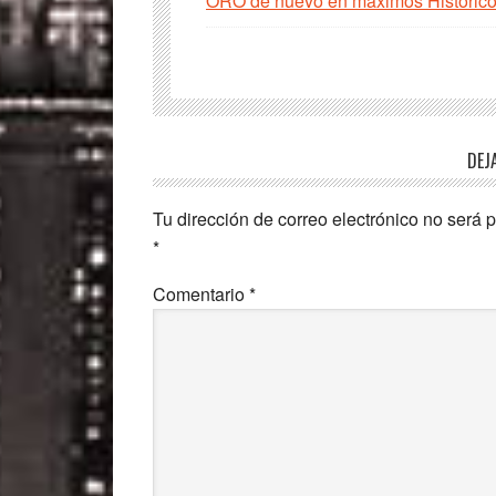
ORO de nuevo en máximos Histórico
Interacciones
DEJ
con
Tu dirección de correo electrónico no será 
los
*
lectores
Comentario
*