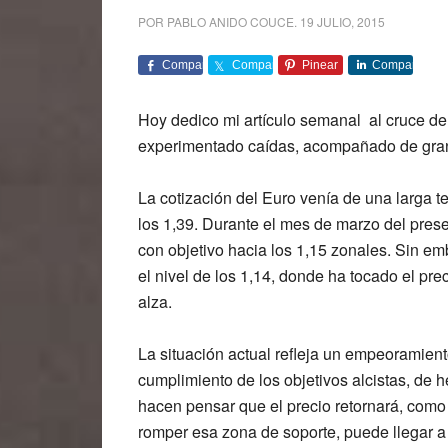
POR
PABLO ANIDO COUCE
.
19 JULIO, 2015
Comparte
Comparte
Pinear
Comparte
Hoy dedico mi artículo semanal al cruce d
experimentado caídas, acompañado de gran 
La cotización del Euro venía de una larga t
los 1,39. Durante el mes de marzo del prese
con objetivo hacia los 1,15 zonales. Sin em
el nivel de los 1,14, donde ha tocado el pr
alza.
La situación actual refleja un empeoramiento
cumplimiento de los objetivos alcistas, de 
hacen pensar que el precio retornará, como
romper esa zona de soporte, puede llegar a