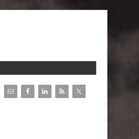
arra
teral
incipal