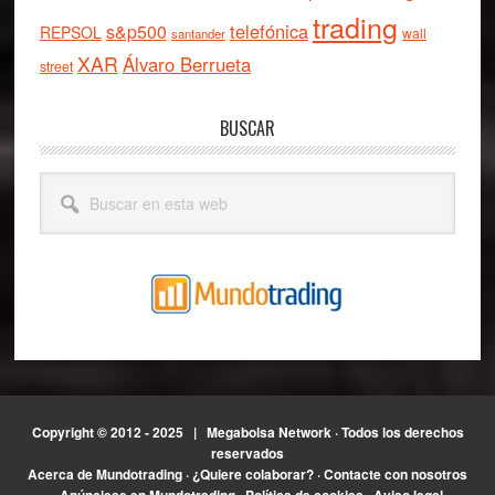
trading
telefónica
s&p500
REPSOL
wall
santander
XAR
Álvaro Berrueta
street
BUSCAR
Buscar
en
esta
web
Copyright © 2012 - 2025 |
Megabolsa Network
· Todos los derechos
reservados
Acerca de Mundotrading
·
¿Quiere colaborar?
·
Contacte con nosotros