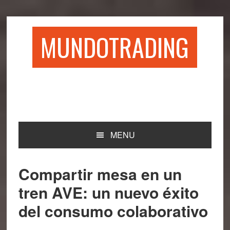
Saltar
Saltar
Saltar
Saltar
a
al
a
al
la
contenido
la
pie
MUNDOTRADING
navegación
principal
barra
de
principal
lateral
página
principal
MENU
Compartir mesa en un
tren AVE: un nuevo éxito
del consumo colaborativo