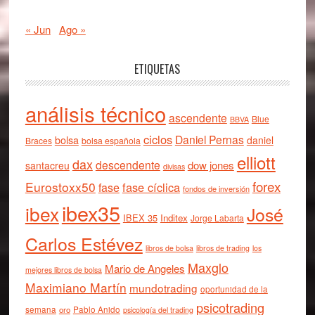
« Jun
Ago »
ETIQUETAS
análisis técnico
ascendente
Blue
BBVA
ciclos
Daniel Pernas
bolsa
daniel
Braces
bolsa española
elliott
dax
descendente
dow jones
santacreu
divisas
forex
Eurostoxx50
fase cíclica
fase
fondos de inversión
ibex35
ibex
José
IBEX 35
Inditex
Jorge Labarta
Carlos Estévez
libros de bolsa
libros de trading
los
Maxglo
Mario de Angeles
mejores libros de bolsa
Maximiano Martín
mundotrading
oportunidad de la
psicotrading
semana
oro
Pablo Anido
psicología del trading