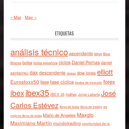
« Mar
May »
ETIQUETAS
análisis técnico
ascendente
Blue
BBVA
ciclos
Daniel Pernas
bolsa
daniel
Braces
bolsa española
elliott
dax
descendente
dow jones
santacreu
divisas
forex
Eurostoxx50
fase cíclica
fase
fondos de inversión
ibex35
ibex
José
IBEX 35
Inditex
Jorge Labarta
Carlos Estévez
libros de bolsa
libros de trading
los
Maxglo
Mario de Angeles
mejores libros de bolsa
Maximiano Martín
mundotrading
oportunidad de la