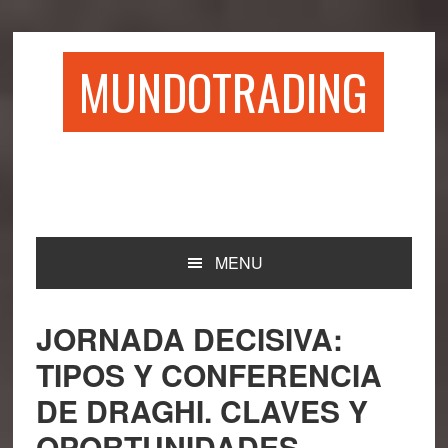
Saltar
Saltar
Saltar
Saltar
a
al
a
al
la
contenido
la
pie
MUNDOTRADING
navegación
principal
barra
de
principal
lateral
página
principal
MENU
JORNADA DECISIVA:
TIPOS Y CONFERENCIA
DE DRAGHI. CLAVES Y
OPORTUNIDADES