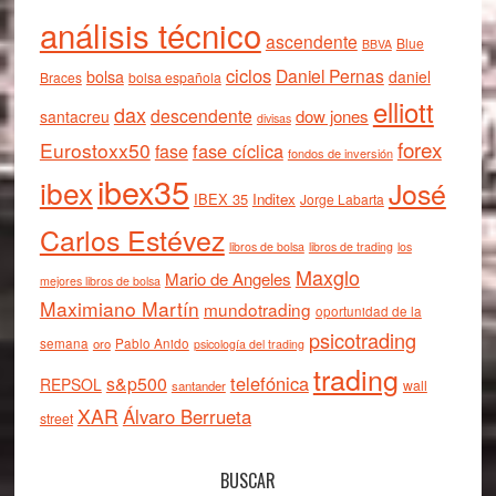
análisis técnico
ascendente
Blue
BBVA
ciclos
Daniel Pernas
bolsa
daniel
Braces
bolsa española
elliott
dax
descendente
dow jones
santacreu
divisas
forex
Eurostoxx50
fase cíclica
fase
fondos de inversión
ibex35
ibex
José
IBEX 35
Inditex
Jorge Labarta
Carlos Estévez
libros de bolsa
libros de trading
los
Maxglo
Mario de Angeles
mejores libros de bolsa
Maximiano Martín
mundotrading
oportunidad de la
psicotrading
semana
oro
Pablo Anido
psicología del trading
trading
telefónica
s&p500
REPSOL
wall
santander
XAR
Álvaro Berrueta
street
BUSCAR