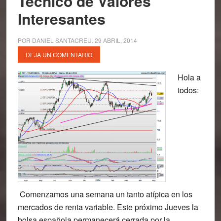
Técnico de Valores
Interesantes
POR
DANIEL SANTACREU
.
29 ABRIL, 2014
DEJA UN COMENTARIO
Hola a
todos:
Comenzamos una semana un tanto atípica en los
mercados de renta variable. Este próximo Jueves la
bolsa española permanecerá cerrada por la