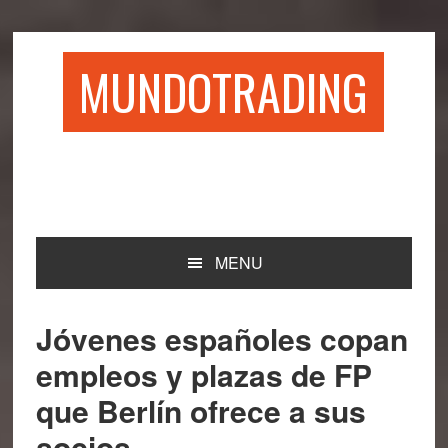
Saltar
Saltar
Saltar
Saltar
a
al
a
al
la
contenido
la
pie
MUNDOTRADING
navegación
principal
barra
de
principal
lateral
página
principal
MENU
Jóvenes españoles copan
empleos y plazas de FP
que Berlín ofrece a sus
socios