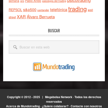
psicotrading
semana
oro
Pablo Anido
psicología del trading
trading
telefónica
s&p500
REPSOL
wall
santander
XAR
Álvaro Berrueta
street
BUSCAR
Buscar
en
esta
web
Copyright © 2012 - 2025 |
Megabolsa Network
· Todos los derechos
reservados
Acerca de Mundotrading
·
¿Quiere colaborar?
·
Contacte con nosotros