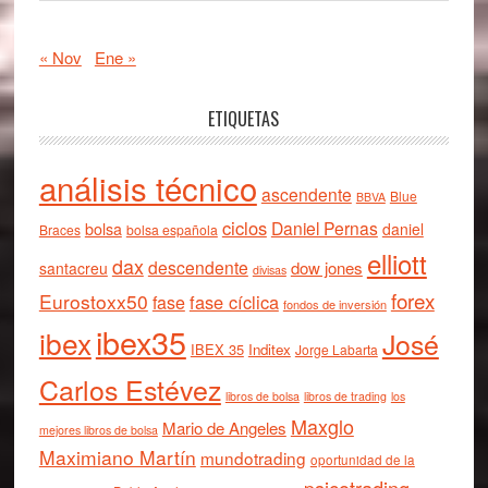
« Nov
Ene »
ETIQUETAS
análisis técnico
ascendente
Blue
BBVA
ciclos
Daniel Pernas
bolsa
daniel
Braces
bolsa española
elliott
dax
descendente
dow jones
santacreu
divisas
forex
Eurostoxx50
fase cíclica
fase
fondos de inversión
ibex35
ibex
José
IBEX 35
Inditex
Jorge Labarta
Carlos Estévez
libros de bolsa
libros de trading
los
Maxglo
Mario de Angeles
mejores libros de bolsa
Maximiano Martín
mundotrading
oportunidad de la