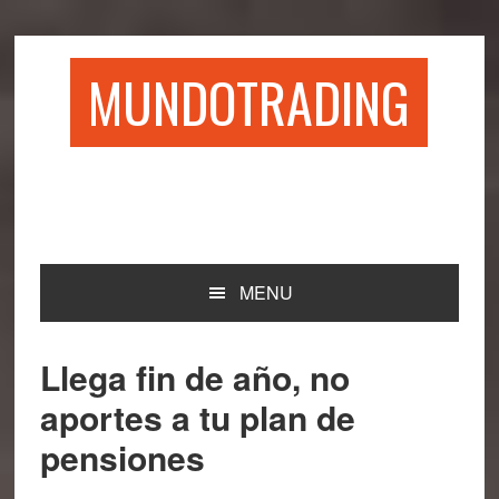
Saltar
Saltar
Saltar
Saltar
a
al
a
al
la
contenido
la
pie
MUNDOTRADING
navegación
principal
barra
de
principal
lateral
página
principal
MENU
Llega fin de año, no
aportes a tu plan de
pensiones