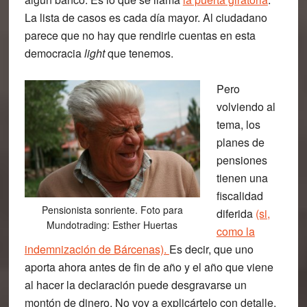
L
a lista de casos es cada día mayor. Al ciudadano
parece que no hay que rendirle cuentas en esta
democracia
light
que tenemos.
Pero
volviendo al
tema, los
planes de
pensiones
tienen una
fiscalidad
Pensionista sonriente. Foto para
diferida
(si,
Mundotrading: Esther Huertas
como la
indemnización de Bárcenas).
Es decir, que uno
aporta ahora antes de fin de año y el año que viene
al hacer la declaración puede desgravarse un
montón de dinero. No voy a explicártelo con detalle,