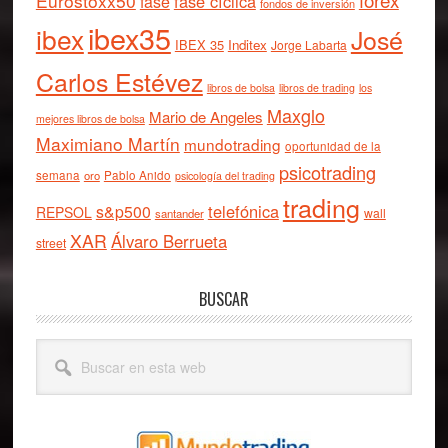
Eurostoxx50
fase cíclica
fase
fondos de inversión
ibex35
ibex
José
IBEX 35
Inditex
Jorge Labarta
Carlos Estévez
libros de bolsa
libros de trading
los
Maxglo
Mario de Angeles
mejores libros de bolsa
Maximiano Martín
mundotrading
oportunidad de la
psicotrading
semana
oro
Pablo Anido
psicología del trading
trading
telefónica
s&p500
REPSOL
wall
santander
XAR
Álvaro Berrueta
street
BUSCAR
Buscar
en
esta
web