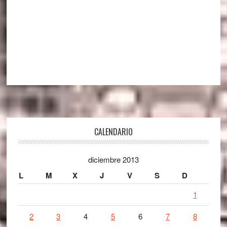
Footer
CALENDARIO
diciembre 2013
L
M
X
J
V
S
D
1
2
3
4
5
6
7
8