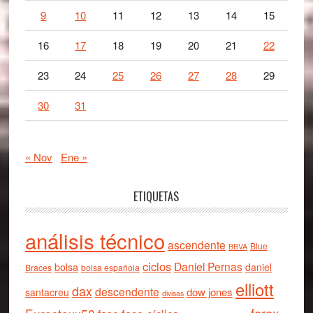
9
10
11
12
13
14
15
16
17
18
19
20
21
22
23
24
25
26
27
28
29
30
31
« Nov
Ene »
ETIQUETAS
análisis técnico
ascendente
Blue
BBVA
ciclos
Daniel Pernas
bolsa
daniel
Braces
bolsa española
elliott
dax
descendente
dow jones
santacreu
divisas
forex