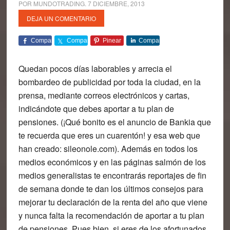
POR
MUNDOTRADING
.
7 DICIEMBRE, 2013
DEJA UN COMENTARIO
Comparte
Comparte
Pinear
Comparte
Quedan pocos días laborables y arrecia el
bombardeo de publicidad por toda la ciudad, en la
prensa, mediante correos electrónicos y cartas,
indicándote que debes aportar a tu plan de
pensiones. (¡Qué bonito es el anuncio de Bankia que
te recuerda que eres un cuarentón! y esa web que
han creado: sileonole.com). Además en todos los
medios económicos y en las páginas salmón de los
medios generalistas te encontrarás reportajes de fin
de semana donde te dan los últimos consejos para
mejorar tu declaración de la renta del año que viene
y nunca falta la recomendación de aportar a tu plan
de pensiones. Pues bien,
si eres de los afortunados