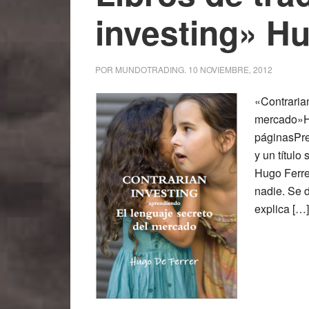
investing» Hu
POR
MUNDOTRADING
.
10 NOVIEMBRE, 2012
«Contrarian
mercado»H
páginasPre
y un título
Hugo Ferrer
nadie. Se d
explica […]