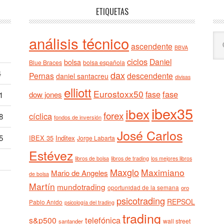
ETIQUETAS
Bu
análisis técnico
ascendente
BBVA
en
ciclos
est
Daniel
bolsa
Blue Braces
bolsa española
we
4
dax
Pernas
descendente
daniel santacreu
divisas
elliott
Eurostoxx50
fase
fase
dow jones
1
ibex35
ibex
forex
cíclica
8
fondos de inversión
José Carlos
5
IBEX 35
Inditex
Jorge Labarta
Estévez
libros de bolsa
libros de trading
los mejores libros
Maxglo
Maximiano
Mario de Angeles
de bolsa
Martín
mundotrading
oportunidad de la semana
oro
psicotrading
REPSOL
Pablo Anido
psicología del trading
trading
telefónica
s&p500
wall street
santander