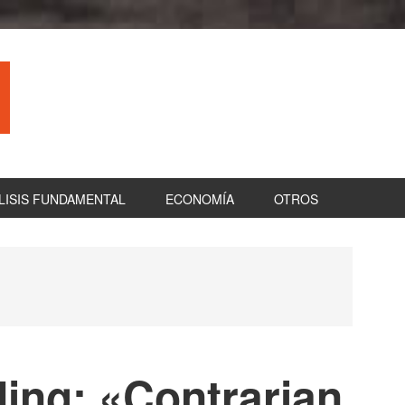
LISIS FUNDAMENTAL
ECONOMÍA
OTROS
B
la
pr
ding: «Contrarian