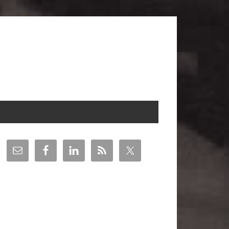
arra
teral
incipal