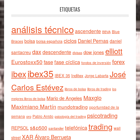
ETIQUETAS
análisis técnico
ascendente
Blue
BBVA
ciclos
Daniel Pernas
bolsa
daniel
Braces
bolsa española
elliott
dax
descendente
dow jones
santacreu
divisas
forex
Eurostoxx50
fase cíclica
fase
fondos de inversión
ibex35
ibex
José
IBEX 35
Inditex
Jorge Labarta
Carlos Estévez
libros de bolsa
libros de trading
los
Maxglo
Mario de Angeles
mejores libros de bolsa
Maximiano Martín
mundotrading
oportunidad de la
psicotrading
semana
oro
Pablo Anido
psicología del trading
trading
telefónica
s&p500
REPSOL
wall
santander
XAR
Álvaro Berrueta
street