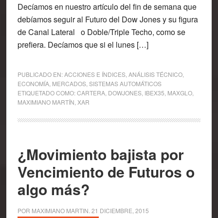
Decíamos en nuestro artículo del fin de semana que
debíamos seguir al Futuro del Dow Jones y su figura
de Canal Lateral o Doble/Triple Techo, como se
prefiera. Decíamos que si el lunes […]
PUBLICADO EN:
ACCIONES E ÍNDICES
,
ANÁLISIS TÉCNICO
,
ECONOMÍA
,
MERCADOS
,
SISTEMAS AUTOMÁTICOS
ETIQUETADO COMO:
CARTERA
,
DOWJONES
,
IBEX35
,
MAXGLO
,
MAXIMIANO MARTÍN
,
XAR
¿Movimiento bajista por
Vencimiento de Futuros o
algo más?
POR
MAXIMIANO MARTIN
.
21 DICIEMBRE, 2015