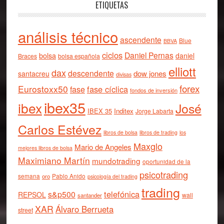
ETIQUETAS
análisis técnico
ascendente
Blue
BBVA
ciclos
Daniel Pernas
bolsa
daniel
Braces
bolsa española
elliott
dax
descendente
dow jones
santacreu
divisas
forex
Eurostoxx50
fase cíclica
fase
fondos de inversión
ibex35
ibex
José
IBEX 35
Inditex
Jorge Labarta
Carlos Estévez
libros de bolsa
libros de trading
los
Maxglo
Mario de Angeles
mejores libros de bolsa
Maximiano Martín
mundotrading
oportunidad de la
psicotrading
semana
oro
Pablo Anido
psicología del trading
trading
telefónica
s&p500
REPSOL
wall
santander
XAR
Álvaro Berrueta
street