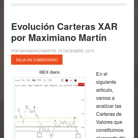
Evolución Carteras XAR
por Maximiano Martín
POR
MAXIMIANO MARTIN
.
29 DICIEMBRE, 2015
DEJA UN COMENTARIO
En el
siguiente
artículo,
vamos a
analizar las
Carteras de
Valores que
constituimos
el pasado día