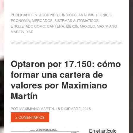
PUBLICADO EN:
ACCIONES E ÍNDICES
,
ANÁLISIS TÉCNICO
,
ECONOMÍA
,
MERCADOS
,
SISTEMAS AUTOMÁTICOS
ETIQUETADO COMO:
CARTERA
,
IBEX35
,
MAXGLO
,
MAXIMIANO
MARTÍN
,
XAR
Optaron por 17.150: cómo
formar una cartera de
valores por Maximiano
Martín
POR
MAXIMIANO MARTIN
.
15 DICIEMBRE, 2015
2 COMENTARIOS
En el artículo