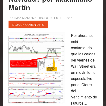
Martín
POR
MAXIMIANO MARTIN
.
23 DICIEMBRE, 2015
DEJA UN COMENTARIO
Por ahora, se
está
confirmando
que las caídas
del viernes de
Wall Street era
un movimiento
especulativo
por el Cierre
del
Vencimiento de
Futuros…