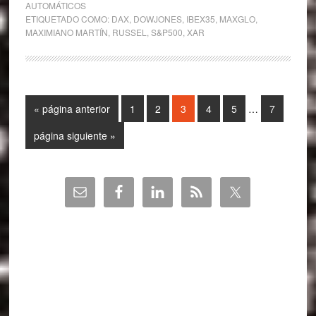
AUTOMÁTICOS
ETIQUETADO COMO:
DAX
,
DOWJONES
,
IBEX35
,
MAXGLO
,
MAXIMIANO MARTÍN
,
RUSSEL
,
S&P500
,
XAR
Páginas
Ir
Página
Página
Página
Página
Página
Página
«
página anterior
1
2
3
4
5
…
7
intermedias
a
omitidas
Ir
página siguiente »
la
a
la
Barra
lateral
principal