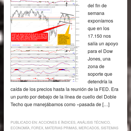
del fin de
semana
exponíamos
que en los
17.150 nos
salía un apoyo
para el Dow
Jones, una
zona de
soporte que
detendría la
caída de los precios hasta la reunión de la FED. Era
un punto por debajo de la línea de cuello del Doble
Techo que manejábamos como «pasada de […]
PUBLICADO EN:
ACCIONES E ÍNDICES
,
ANÁLISIS TÉCNICO
,
ECONOMÍA
,
FOREX
,
MATERIAS PRIMAS
,
MERCADOS
,
SISTEMAS