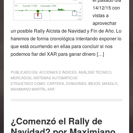
14/12/15 con
vistas a
aprovechar
un posible Rally Alcista de Navidad y Fin de Año. Lo
haremos de forma cronológica intentando exponer lo
que está ocurriendo en ellas para concluir si nos
podemos fiar del XAR para ganar dinero […]
PUBLICADO EN:
ACCIONES E ÍNDICES
,
ANÁLISIS TÉCNICO
,
MERCADOS
,
SISTEMAS AUTOMÁTICOS
ETIQUETADO COMO:
CARTERA
,
DOWJONES
,
IBEX35
,
MAXGLO
,
MAXIMIANO MARTÍN
,
XAR
¿Comenzó el Rally de
Navidad? por Maximiano