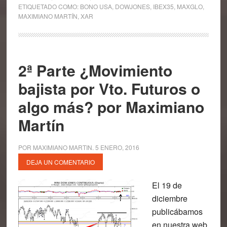
ETIQUETADO COMO:
BONO USA
,
DOWJONES
,
IBEX35
,
MAXGLO
,
MAXIMIANO MARTÍN
,
XAR
2ª Parte ¿Movimiento
bajista por Vto. Futuros o
algo más? por Maximiano
Martín
POR
MAXIMIANO MARTIN
.
5 ENERO, 2016
DEJA UN COMENTARIO
El 19 de
diciembre
publicábamos
en nuestra web