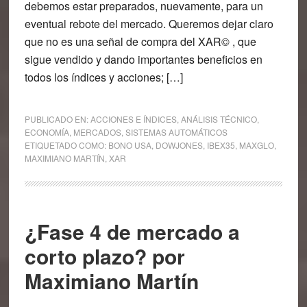
debemos estar preparados, nuevamente, para un
eventual rebote del mercado. Queremos dejar claro
que no es una señal de compra del XAR© , que
sigue vendido y dando importantes beneficios en
todos los índices y acciones; […]
PUBLICADO EN:
ACCIONES E ÍNDICES
,
ANÁLISIS TÉCNICO
,
ECONOMÍA
,
MERCADOS
,
SISTEMAS AUTOMÁTICOS
ETIQUETADO COMO:
BONO USA
,
DOWJONES
,
IBEX35
,
MAXGLO
,
MAXIMIANO MARTÍN
,
XAR
¿Fase 4 de mercado a
corto plazo? por
Maximiano Martín