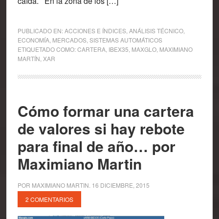
caída. En la zona de los […]
PUBLICADO EN:
ACCIONES E ÍNDICES
,
ANÁLISIS TÉCNICO
,
ECONOMÍA
,
MERCADOS
,
SISTEMAS AUTOMÁTICOS
ETIQUETADO COMO:
CARTERA
,
IBEX35
,
MAXGLO
,
MAXIMIANO
MARTÍN
,
XAR
Cómo formar una cartera
de valores si hay rebote
para final de año… por
Maximiano Martin
POR
MAXIMIANO MARTIN
.
16 DICIEMBRE, 2015
2 COMENTARIOS