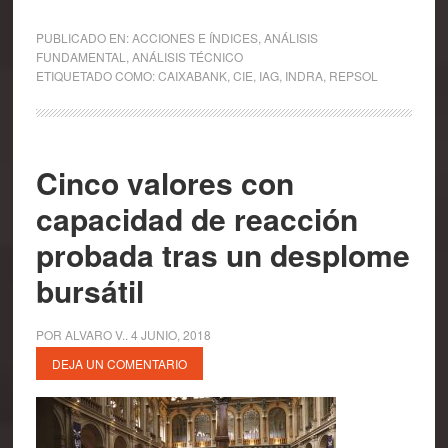
PUBLICADO EN:
ACCIONES E ÍNDICES
,
ANÁLISIS
FUNDAMENTAL
,
ANÁLISIS TÉCNICO
ETIQUETADO COMO:
CAIXABANK
,
CIE
,
IAG
,
INDRA
,
REPSOL
Cinco valores con
capacidad de reacción
probada tras un desplome
bursátil
POR
ALVARO V.
.
4 JUNIO, 2018
DEJA UN COMENTARIO