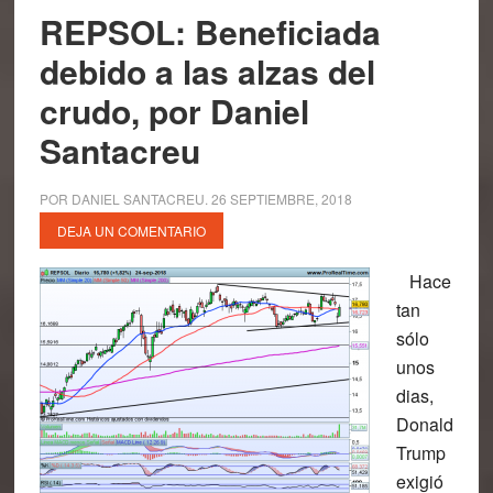
REPSOL: Beneficiada
debido a las alzas del
crudo, por Daniel
Santacreu
POR
DANIEL SANTACREU
.
26 SEPTIEMBRE, 2018
DEJA UN COMENTARIO
Hace
tan
sólo
unos
dias,
Donald
Trump
exigió