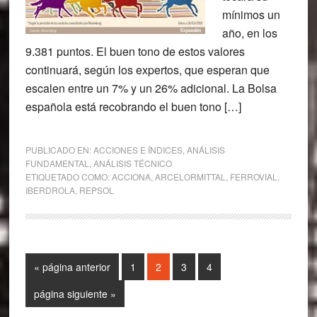
mínimos un
año, en los
9.381 puntos. El buen tono de estos valores
continuará, según los expertos, que esperan que
escalen entre un 7% y un 26% adicional. La Bolsa
española está recobrando el buen tono […]
PUBLICADO EN:
ACCIONES E ÍNDICES
,
ANÁLISIS
FUNDAMENTAL
,
ANÁLISIS TÉCNICO
ETIQUETADO COMO:
ACCIONA
,
ARCELORMITTAL
,
FERROVIAL
,
IBERDROLA
,
REPSOL
Ir
Página
Página
Página
Página
«
página anterior
1
2
3
4
a
Ir
página siguiente »
la
a