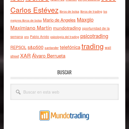
Carlos Estévez
libros de bolsa
libros de trading
los
Maxglo
Mario de Angeles
mejores libros de bolsa
Maximiano Martín
mundotrading
oportunidad de la
psicotrading
semana
oro
Pablo Anido
psicología del trading
trading
telefónica
s&p500
REPSOL
wall
santander
XAR
Álvaro Berrueta
street
BUSCAR
Buscar
en
esta
web