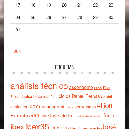
17
18
19
20
21
22
23
24
25
26
27
28
29
30
31
« Jun
ETIQUETAS
análisis técnico
ascendente
Blue
BBVA
ciclos
Daniel Pernas
bolsa
daniel
Braces
bolsa española
elliott
dax
descendente
dow jones
santacreu
divisas
forex
Eurostoxx50
fase cíclica
fase
fondos de inversión
ibex35
ibex
José
IBEX 35
Inditex
Jorge Labarta