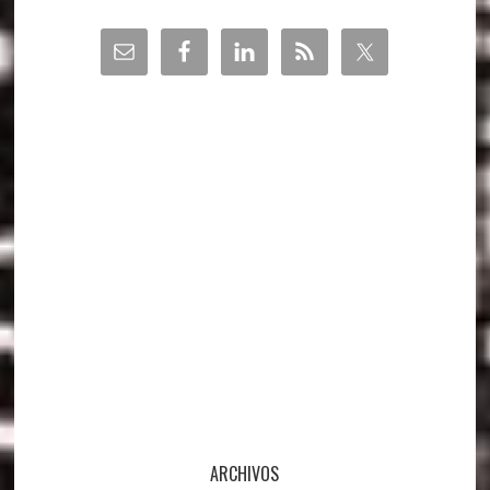
la
Barra
lateral
principal
ARCHIVOS