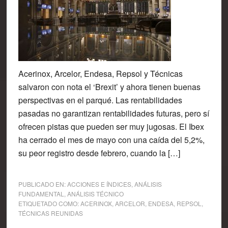
Acerinox, Arcelor, Endesa, Repsol y Técnicas
salvaron con nota el ‘Brexit’ y ahora tienen buenas
perspectivas en el parqué. Las rentabilidades
pasadas no garantizan rentabilidades futuras, pero sí
ofrecen pistas que pueden ser muy jugosas. El Ibex
ha cerrado el mes de mayo con una caída del 5,2%,
su peor registro desde febrero, cuando la […]
PUBLICADO EN:
ACCIONES E ÍNDICES
,
ANÁLISIS
FUNDAMENTAL
,
ANÁLISIS TÉCNICO
ETIQUETADO COMO:
ACERINOX
,
ARCELOR
,
ENDESA
,
REPSOL
,
TÉCNICAS REUNIDAS