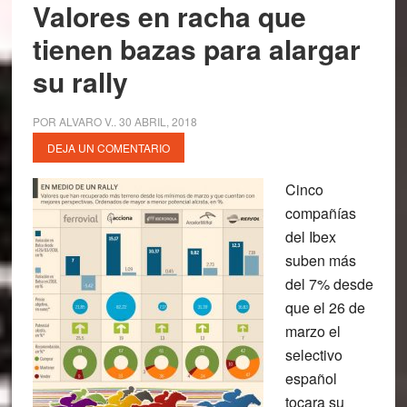
Valores en racha que
tienen bazas para alargar
su rally
POR
ALVARO V.
.
30 ABRIL, 2018
DEJA UN COMENTARIO
Cinco
compañías
del Ibex
suben más
del 7% desde
que el 26 de
marzo el
selectivo
español
tocara su