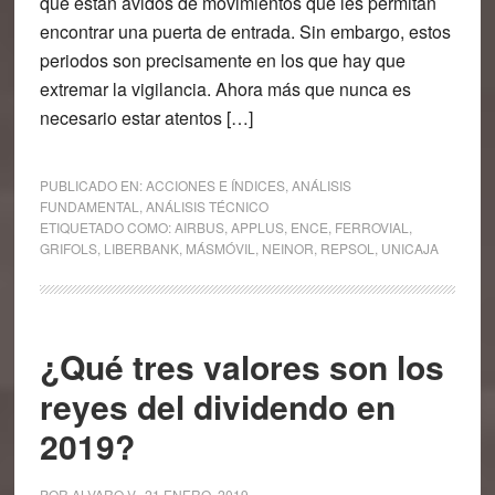
que están ávidos de movimientos que les permitan
encontrar una puerta de entrada. Sin embargo, estos
periodos son precisamente en los que hay que
extremar la vigilancia. Ahora más que nunca es
necesario estar atentos […]
PUBLICADO EN:
ACCIONES E ÍNDICES
,
ANÁLISIS
FUNDAMENTAL
,
ANÁLISIS TÉCNICO
ETIQUETADO COMO:
AIRBUS
,
APPLUS
,
ENCE
,
FERROVIAL
,
GRIFOLS
,
LIBERBANK
,
MÁSMÓVIL
,
NEINOR
,
REPSOL
,
UNICAJA
¿Qué tres valores son los
reyes del dividendo en
2019?
POR
ALVARO V.
.
21 ENERO, 2019