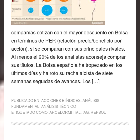
compañías cotizan con el mayor descuento en Bolsa
en términos de PER (relación precio/beneficio por
acción), si se comparan con sus principales rivales.
Al menos el 90% de los analistas aconseja comprar
sus títulos. La Bolsa española ha tropezado en los
últimos días y ha roto su racha alcista de siete
semanas seguidas de avances. Los […]
PUBLICADO EN:
ACCIONES E ÍNDICES
,
ANÁLISIS
FUNDAMENTAL
,
ANÁLISIS TÉCNICO
ETIQUETADO COMO:
ARCELORMITTAL
,
IAG
,
REPSOL