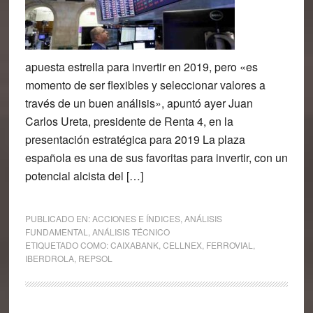
apuesta estrella para invertir en 2019, pero «es
momento de ser flexibles y seleccionar valores a
través de un buen análisis», apuntó ayer Juan
Carlos Ureta, presidente de Renta 4, en la
presentación estratégica para 2019 La plaza
española es una de sus favoritas para invertir, con un
potencial alcista del […]
PUBLICADO EN:
ACCIONES E ÍNDICES
,
ANÁLISIS
FUNDAMENTAL
,
ANÁLISIS TÉCNICO
ETIQUETADO COMO:
CAIXABANK
,
CELLNEX
,
FERROVIAL
,
IBERDROLA
,
REPSOL