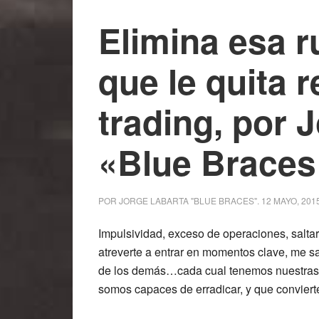
Elimina esa r
que le quita r
trading, por 
«Blue Braces
POR
JORGE LABARTA "BLUE BRACES"
.
12 MAYO, 201
Impulsividad, exceso de operaciones, saltart
atreverte a entrar en momentos clave, me sa
de los demás…cada cual tenemos nuestras 
somos capaces de erradicar, y que conviert