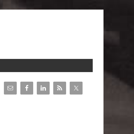
arra
teral
incipal