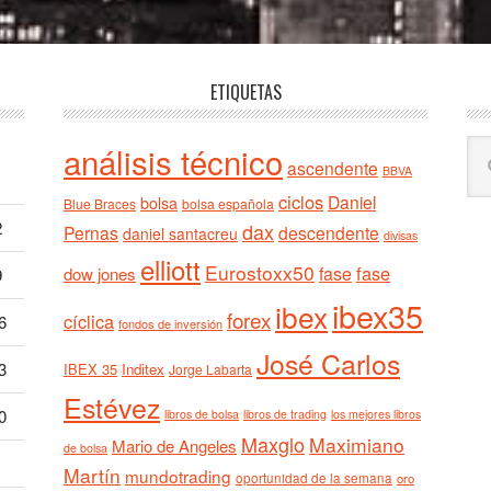
ETIQUETAS
Bu
análisis técnico
ascendente
BBVA
en
ciclos
est
Daniel
bolsa
Blue Braces
bolsa española
we
2
dax
Pernas
descendente
daniel santacreu
divisas
elliott
Eurostoxx50
fase
fase
dow jones
9
ibex35
ibex
forex
cíclica
6
fondos de inversión
José Carlos
3
IBEX 35
Inditex
Jorge Labarta
Estévez
0
libros de bolsa
libros de trading
los mejores libros
Maxglo
Maximiano
Mario de Angeles
de bolsa
Martín
mundotrading
oportunidad de la semana
oro