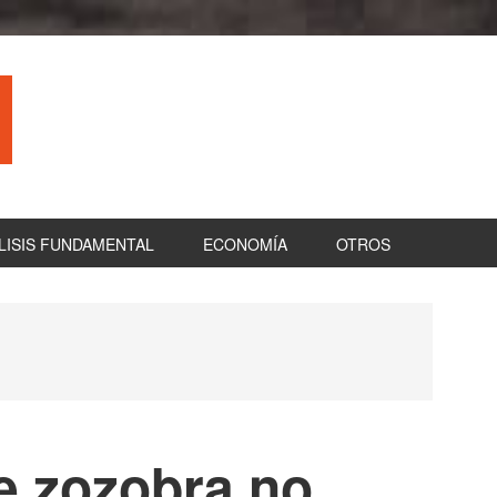
LISIS FUNDAMENTAL
ECONOMÍA
OTROS
B
la
pr
e zozobra no