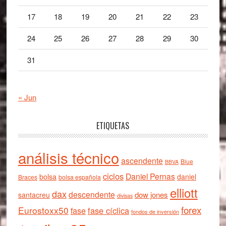
17
18
19
20
21
22
23
24
25
26
27
28
29
30
31
« Jun
ETIQUETAS
análisis técnico
ascendente
Blue
BBVA
ciclos
Daniel Pernas
bolsa
daniel
Braces
bolsa española
elliott
dax
descendente
dow jones
santacreu
divisas
forex
Eurostoxx50
fase cíclica
fase
fondos de inversión