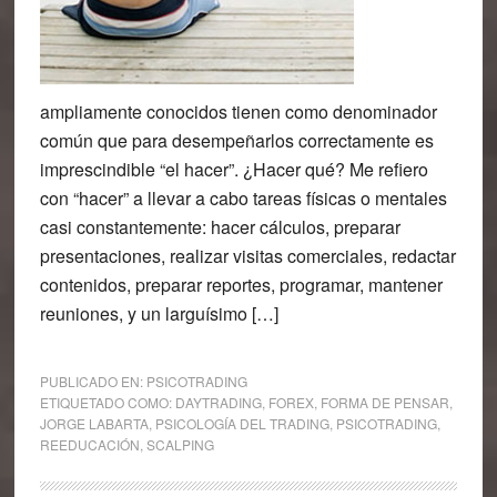
ampliamente conocidos tienen como denominador
común que para desempeñarlos correctamente es
imprescindible “el hacer”. ¿Hacer qué? Me refiero
con “hacer” a llevar a cabo tareas físicas o mentales
casi constantemente: hacer cálculos, preparar
presentaciones, realizar visitas comerciales, redactar
contenidos, preparar reportes, programar, mantener
reuniones, y un larguísimo […]
PUBLICADO EN:
PSICOTRADING
ETIQUETADO COMO:
DAYTRADING
,
FOREX
,
FORMA DE PENSAR
,
JORGE LABARTA
,
PSICOLOGÍA DEL TRADING
,
PSICOTRADING
,
REEDUCACIÓN
,
SCALPING