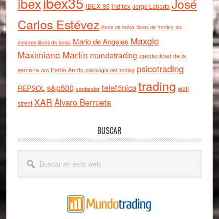
ibex35
ibex
José
IBEX 35
Inditex
Jorge Labarta
Carlos Estévez
libros de bolsa
libros de trading
los
Maxglo
Mario de Angeles
mejores libros de bolsa
Maximiano Martín
mundotrading
oportunidad de la
psicotrading
semana
oro
Pablo Anido
psicología del trading
trading
telefónica
s&p500
REPSOL
wall
santander
XAR
Álvaro Berrueta
street
BUSCAR
Buscar
en
esta
web