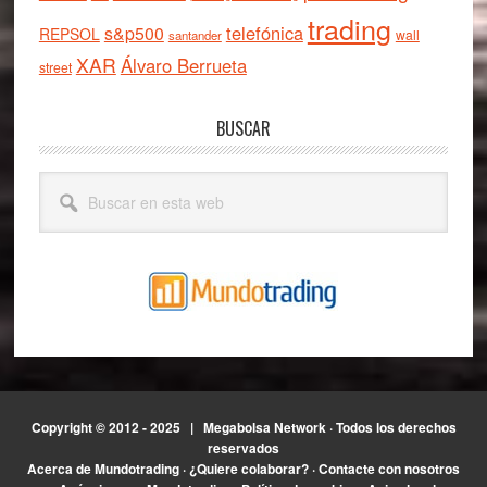
trading
telefónica
s&p500
REPSOL
wall
santander
XAR
Álvaro Berrueta
street
BUSCAR
Buscar
en
esta
web
Copyright © 2012 - 2025 |
Megabolsa Network
· Todos los derechos
reservados
Acerca de Mundotrading
·
¿Quiere colaborar?
·
Contacte con nosotros