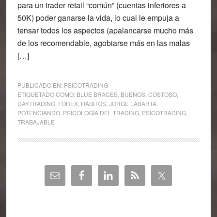
para un trader retail “común” (cuentas inferiores a
50K) poder ganarse la vida, lo cual le empuja a
tensar todos los aspectos (apalancarse mucho más
de los recomendable, agobiarse más en las malas
[…]
PUBLICADO EN:
PSICOTRADING
ETIQUETADO COMO:
BLUE BRACES
,
BUENOS
,
COSTOSO
,
DAYTRADING
,
FOREX
,
HÁBITOS
,
JORGE LABARTA
,
POTENCIANDO
,
PSICOLOGÍA DEL TRADING
,
PSICOTRADING
,
TRABAJABLE
Barra
lateral
principal