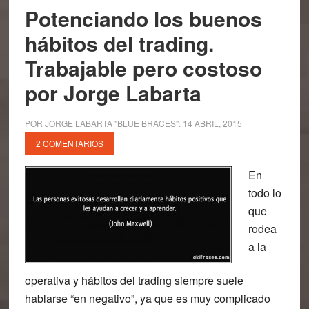
Potenciando los buenos
hábitos del trading.
Trabajable pero costoso
por Jorge Labarta
POR
JORGE LABARTA "BLUE BRACES"
.
14 ABRIL, 2015
2 COMENTARIOS
En
todo lo
que
rodea
a la
operativa y hábitos del trading siempre suele
hablarse “en negativo”, ya que es muy complicado