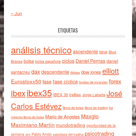
« Jun
ETIQUETAS
análisis técnico
ascendente
Blue
BBVA
ciclos
Daniel Pernas
bolsa
daniel
Braces
bolsa española
elliott
dax
descendente
dow jones
santacreu
divisas
forex
Eurostoxx50
fase cíclica
fase
fondos de inversión
ibex35
ibex
José
IBEX 35
Inditex
Jorge Labarta
Carlos Estévez
libros de bolsa
libros de trading
los
Maxglo
Mario de Angeles
mejores libros de bolsa
Maximiano Martín
mundotrading
oportunidad de la
psicotrading
semana
oro
Pablo Anido
psicología del trading