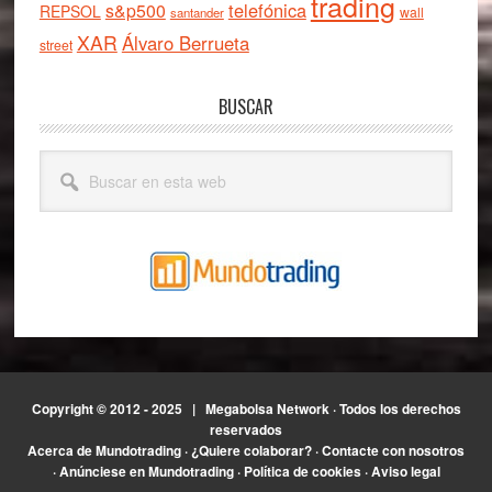
trading
telefónica
s&p500
REPSOL
wall
santander
XAR
Álvaro Berrueta
street
BUSCAR
Buscar
en
esta
web
Copyright © 2012 - 2025 |
Megabolsa Network
· Todos los derechos
reservados
Acerca de Mundotrading
·
¿Quiere colaborar?
·
Contacte con nosotros
·
Anúnciese en Mundotrading
·
Política de cookies
·
Aviso legal