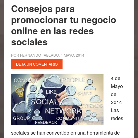
Consejos para
promocionar tu negocio
online en las redes
sociales
POR
FERNANDO TABLADO
.
4 MAYO, 2014
DEJA UN COMENTARIO
4 de
Mayo
de
2014
Las
redes
sociales se han convertido en una herramienta de