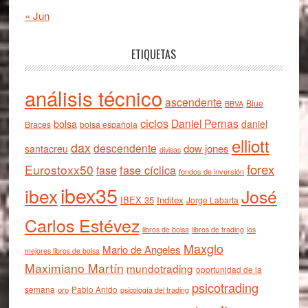
« Jun
ETIQUETAS
análisis técnico
ascendente
Blue
BBVA
ciclos
Daniel Pernas
bolsa
daniel
Braces
bolsa española
elliott
dax
descendente
dow jones
santacreu
divisas
forex
Eurostoxx50
fase cíclica
fase
fondos de inversión
ibex35
ibex
José
IBEX 35
Inditex
Jorge Labarta
Carlos Estévez
libros de bolsa
libros de trading
los
Maxglo
Mario de Angeles
mejores libros de bolsa
Maximiano Martín
mundotrading
oportunidad de la
psicotrading
semana
oro
Pablo Anido
psicología del trading