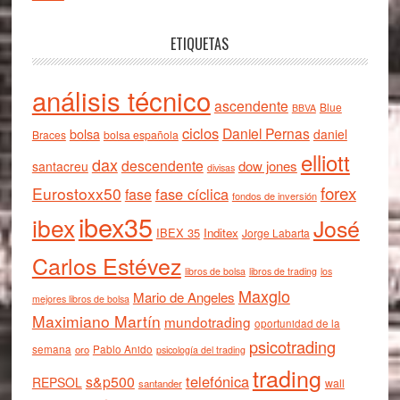
ETIQUETAS
análisis técnico
ascendente
Blue
BBVA
ciclos
Daniel Pernas
bolsa
daniel
Braces
bolsa española
elliott
dax
descendente
dow jones
santacreu
divisas
forex
Eurostoxx50
fase cíclica
fase
fondos de inversión
ibex35
ibex
José
IBEX 35
Inditex
Jorge Labarta
Carlos Estévez
libros de bolsa
libros de trading
los
Maxglo
Mario de Angeles
mejores libros de bolsa
Maximiano Martín
mundotrading
oportunidad de la
psicotrading
semana
oro
Pablo Anido
psicología del trading
trading
telefónica
s&p500
REPSOL
wall
santander