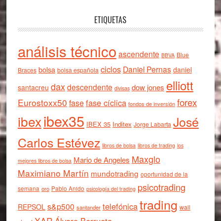
ETIQUETAS
análisis técnico
ascendente
Blue
BBVA
ciclos
Daniel Pernas
bolsa
daniel
Braces
bolsa española
elliott
dax
descendente
dow jones
santacreu
divisas
forex
Eurostoxx50
fase cíclica
fase
fondos de inversión
ibex35
ibex
José
IBEX 35
Inditex
Jorge Labarta
Carlos Estévez
libros de bolsa
libros de trading
los
Maxglo
Mario de Angeles
mejores libros de bolsa
Maximiano Martín
mundotrading
oportunidad de la
psicotrading
semana
oro
Pablo Anido
psicología del trading
trading
telefónica
s&p500
REPSOL
wall
santander
XAR