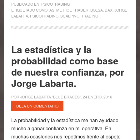
PUBLICADO EN:
PSICOTRADING
ETIQUETADO COMO:
ASI ME HICE TRADER
,
BOLSA
,
DAX
,
JORGE
LABARTA
,
PSICOTRADING
,
SCALPING
,
TRADING
La estadística y la
probabilidad como base
de nuestra confianza, por
Jorge Labarta.
POR
JORGE LABARTA "BLUE BRACES"
.
24 ENERO, 2016
DEJA UN COMENTARIO
La probabilidad y la estadística me han ayudado
mucho a ganar confianza en mi operativa. En
muchas ocasiones nos repetimos frente al espejo