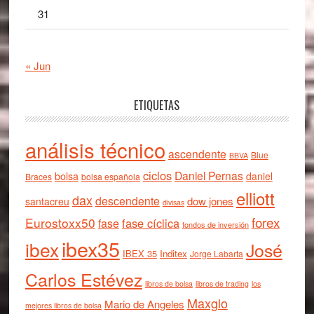
31
« Jun
ETIQUETAS
análisis técnico
ascendente
Blue
BBVA
ciclos
Daniel Pernas
bolsa
daniel
Braces
bolsa española
elliott
dax
descendente
dow jones
santacreu
divisas
forex
Eurostoxx50
fase cíclica
fase
fondos de inversión
ibex35
ibex
José
IBEX 35
Inditex
Jorge Labarta
Carlos Estévez
libros de bolsa
libros de trading
los
Maxglo
Mario de Angeles
mejores libros de bolsa