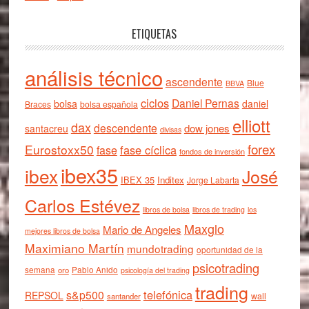
ETIQUETAS
análisis técnico
ascendente
Blue
BBVA
ciclos
Daniel Pernas
bolsa
daniel
Braces
bolsa española
elliott
dax
descendente
dow jones
santacreu
divisas
forex
Eurostoxx50
fase cíclica
fase
fondos de inversión
ibex35
ibex
José
IBEX 35
Inditex
Jorge Labarta
Carlos Estévez
libros de bolsa
libros de trading
los
Maxglo
Mario de Angeles
mejores libros de bolsa
Maximiano Martín
mundotrading
oportunidad de la
psicotrading
semana
oro
Pablo Anido
psicología del trading
trading
telefónica
s&p500
REPSOL
wall
santander