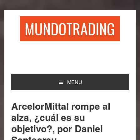
Saltar
Saltar
Saltar
Saltar
a
al
a
al
la
contenido
la
pie
MUNDOTRADING
navegación
principal
barra
de
principal
lateral
página
principal
MENU
ArcelorMittal rompe al
alza, ¿cuál es su
objetivo?, por Daniel
Santacreu