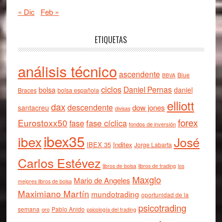
« Dic
Feb »
ETIQUETAS
análisis técnico
ascendente
Blue
BBVA
ciclos
Daniel Pernas
bolsa
daniel
Braces
bolsa española
elliott
dax
descendente
dow jones
santacreu
divisas
forex
Eurostoxx50
fase cíclica
fase
fondos de inversión
ibex35
ibex
José
IBEX 35
Inditex
Jorge Labarta
Carlos Estévez
libros de bolsa
libros de trading
los
Maxglo
Mario de Angeles
mejores libros de bolsa
Maximiano Martín
mundotrading
oportunidad de la
psicotrading
semana
oro
Pablo Anido
psicología del trading