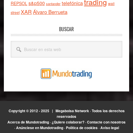
trading
telefónica
s&p500
REPSOL
wall
santander
XAR
Álvaro Berrueta
street
BUSCAR
Buscar
en
esta
web
Copyright © 2012 - 2025 |
Megabolsa Network
· Todos los derechos
reservados
Acerca de Mundotrading
·
¿Quiere colaborar?
·
Contacte con nosotros
·
Anúnciese en Mundotrading
·
Política de cookies
·
Aviso legal